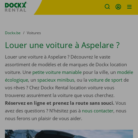
sitename
Skip content
Skip language
You are here:
du
Dockx.be
to
Voitures
Louer une voiture à Aspelare ?
Louer une voiture à Aspelare ? Découvrez le vaste
assortiment de modèles et de marques de Dockx location
voiture. Une
petite voiture maniable
pour la ville, un
modèle
écologique
, un
spacieux minibus
, ou la
voiture de sport
de
vos rêves ? Chez Dockx Rental location voiture vous
trouverez assurément la voiture que vous cherchez.
Réservez en ligne et prenez la route sans souci.
Vous
avez des questions ? N’hésitez pas à
nous contacter
, nous
nous ferons un plaisir de vous aider.