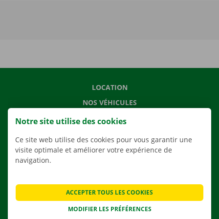
LOCATION
NOS VÉHICULES
NOS SERVICES
Notre site utilise des cookies
AGENCES
Ce site web utilise des cookies pour vous garantir une
APPLI
visite optimale et améliorer votre expérience de
navigation.
SOLUTIONS DE DÉMÉNAGEMENT
ACCEPTER TOUS LES COOKIES
MODIFIER LES PRÉFÉRENCES
CONTACTEZ NOUS