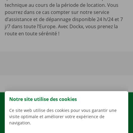
technique au cours de la période de location. Vous
pourrez dans ce cas compter sur notre service
d’assistance et de dépannage disponible 24 h/24 et 7
j/7 dans toute l’Europe. Avec Dockx, vous prenez la
route en toute sérénité !
Notre site utilise des cookies
LOCATION
Ce site web utilise des cookies pour vous garantir une
NOS VÉHICULES
visite optimale et améliorer votre expérience de
NOS SERVICES
navigation.
AGENCES