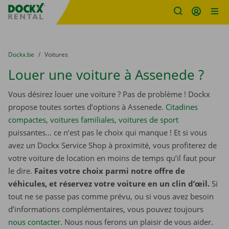
sitename
Skip content
Skip language
You are here:
du
Dockx.be
to
Voitures
Louer une voiture à Assenede ?
Vous désirez louer une voiture ? Pas de problème ! Dockx
propose toutes sortes d’options à Assenede.
Citadines
compactes
,
voitures familiales
,
voitures de sport
puissantes… ce n’est pas le choix qui manque ! Et si vous
avez un Dockx Service Shop à proximité, vous profiterez de
votre voiture de location en moins de temps qu’il faut pour
le dire.
Faites votre choix parmi notre offre de
véhicules, et réservez votre voiture en un clin d’œil.
Si
tout ne se passe pas comme prévu, ou si vous avez besoin
d’informations complémentaires, vous pouvez toujours
nous contacter
. Nous nous ferons un plaisir de vous aider.