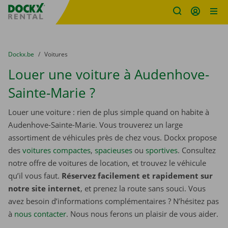
sitename
Skip content
Skip language
You are here:
du
Dockx.be
to
Voitures
Louer une voiture à Audenhove-
Sainte-Marie ?
Louer une voiture : rien de plus simple quand on habite à
Audenhove-Sainte-Marie. Vous trouverez un large
assortiment de véhicules près de chez vous. Dockx propose
des
voitures compactes
,
spacieuses
ou
sportives
. Consultez
notre offre de voitures de location, et trouvez le véhicule
qu’il vous faut.
Réservez facilement et rapidement sur
notre site internet
, et prenez la route sans souci. Vous
avez besoin d’informations complémentaires ? N’hésitez pas
à
nous contacter
. Nous nous ferons un plaisir de vous aider.