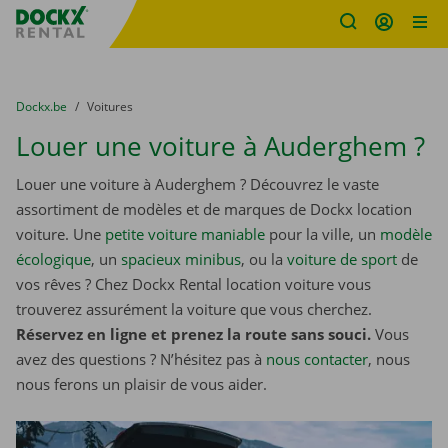
sitename
Skip content
Skip language
You are here:
du
Dockx.be
to
Voitures
Louer une voiture à Auderghem ?
Louer une voiture à Auderghem ? Découvrez le vaste
assortiment de modèles et de marques de Dockx location
voiture. Une
petite voiture maniable
pour la ville, un
modèle
écologique
, un
spacieux minibus
, ou la
voiture de sport
de
vos rêves ? Chez Dockx Rental location voiture vous
trouverez assurément la voiture que vous cherchez.
Réservez en ligne et prenez la route sans souci.
Vous
avez des questions ? N’hésitez pas à
nous contacter
, nous
nous ferons un plaisir de vous aider.