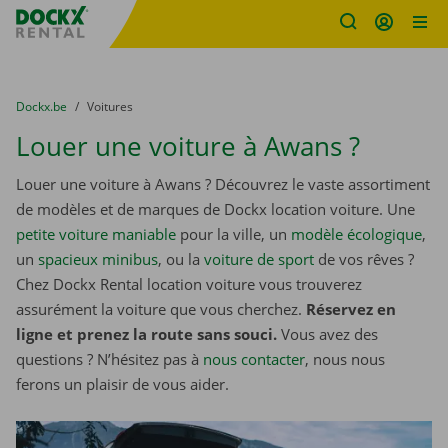
sitename
Skip content
Skip language
You are here:
du
Dockx.be
to
Voitures
Louer une voiture à Awans ?
Louer une voiture à Awans ? Découvrez le vaste assortiment
de modèles et de marques de Dockx location voiture. Une
petite voiture maniable
pour la ville, un
modèle écologique
,
un
spacieux minibus
, ou la
voiture de sport
de vos rêves ?
Chez Dockx Rental location voiture vous trouverez
assurément la voiture que vous cherchez.
Réservez en
ligne et prenez la route sans souci.
Vous avez des
questions ? N’hésitez pas à
nous contacter
, nous nous
ferons un plaisir de vous aider.