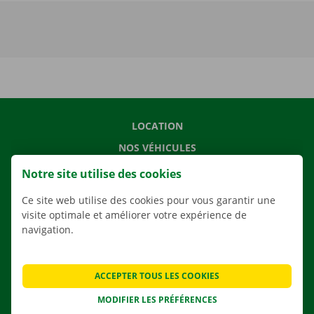
LOCATION
NOS VÉHICULES
NOS SERVICES
Notre site utilise des cookies
AGENCES
Ce site web utilise des cookies pour vous garantir une
APPLI
visite optimale et améliorer votre expérience de
navigation.
SOLUTIONS DE DÉMÉNAGEMENT
ACCEPTER TOUS LES COOKIES
MODIFIER LES PRÉFÉRENCES
CONTACTEZ NOUS