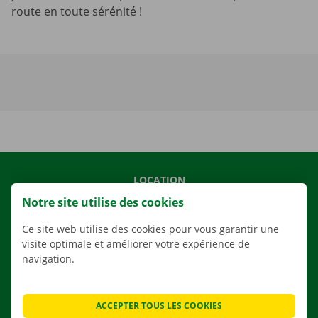
route en toute sérénité !
LOCATION
Notre site utilise des cookies
NOS VÉHICULES
NOS SERVICES
Ce site web utilise des cookies pour vous garantir une
visite optimale et améliorer votre expérience de
AGENCES
navigation.
APPLI
SOLUTIONS DE DÉMÉNAGEMENT
ACCEPTER TOUS LES COOKIES