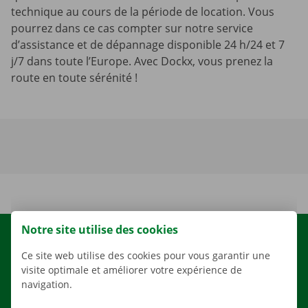
technique au cours de la période de location. Vous
pourrez dans ce cas compter sur notre service
d’assistance et de dépannage disponible 24 h/24 et 7
j/7 dans toute l’Europe. Avec Dockx, vous prenez la
route en toute sérénité !
Notre site utilise des cookies
LOCATION
Ce site web utilise des cookies pour vous garantir une
NOS VÉHICULES
visite optimale et améliorer votre expérience de
NOS SERVICES
navigation.
AGENCES