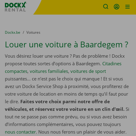
sitename
Skip content
Skip language
You are here:
du
Dockx.be
to
Voitures
Louer une voiture à Baardegem ?
Vous désirez louer une voiture ? Pas de problème ! Dockx
propose toutes sortes d’options à Baardegem.
Citadines
compactes
,
voitures familiales
,
voitures de sport
puissantes… ce n’est pas le choix qui manque ! Et si vous
avez un Dockx Service Shop à proximité, vous profiterez de
votre voiture de location en moins de temps qu’il faut pour
le dire.
Faites votre choix parmi notre offre de
véhicules, et réservez votre voiture en un clin d’œil.
Si
tout ne se passe pas comme prévu, ou si vous avez besoin
d’informations complémentaires, vous pouvez toujours
nous contacter
. Nous nous ferons un plaisir de vous aider.