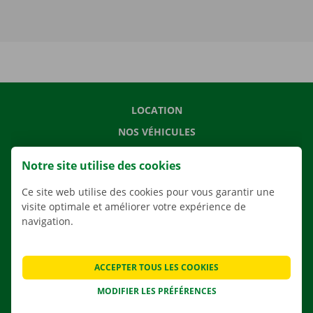
LOCATION
NOS VÉHICULES
NOS SERVICES
Notre site utilise des cookies
AGENCES
Ce site web utilise des cookies pour vous garantir une
APPLI
visite optimale et améliorer votre expérience de
SOLUTIONS DE DÉMÉNAGEMENT
navigation.
ACCEPTER TOUS LES COOKIES
CONTACTEZ NOUS
MODIFIER LES PRÉFÉRENCES
QUESTIONS FRÉQUENTES