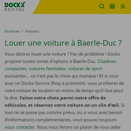
sitename
Skip content
Skip language
You are here:
du
Dockx.be
to
Voitures
Louer une voiture à Baerle-Duc ?
Vous désirez louer une voiture ? Pas de problème ! Dockx
propose toutes sortes d’options à Baerle-Duc.
Citadines
compactes
,
voitures familiales
,
voitures de sport
puissantes… ce n’est pas le choix qui manque ! Et si vous
avez un Dockx Service Shop à proximité, vous profiterez de
votre voiture de location en moins de temps qu’il faut pour
le dire.
Faites votre choix parmi notre offre de
véhicules, et réservez votre voiture en un clin d’œil.
Si
tout ne se passe pas comme prévu, ou si vous avez besoin
d’informations complémentaires, vous pouvez toujours
nous contacter
. Nous nous ferons un plaisir de vous aider.