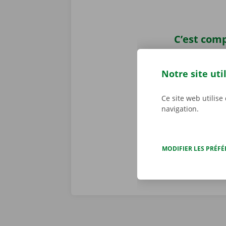
C’est comp
Aucune mauvai
vous ramènere
Notre site uti
personnalisé
constatons to
Ce site web utilise
problème tech
navigation.
j/7 dans toute
MODIFIER LES PRÉF