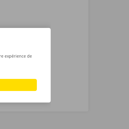
eux lorsque
es services
i nous
as de
tre expérience de
24 h/24 et 7