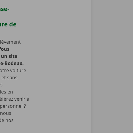
sse-
ure de
nlèvement
Vous
un site
se-Bodeux.
otre voiture
, et sans
ts
les en
éférez venir à
 personnel ?
 nous
de nos