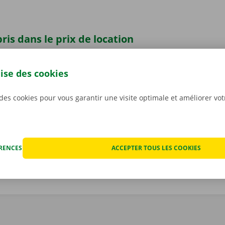
ris dans le prix de location
se surprise ne vous attendra sur notre site de Basse-Bod
z votre voiture de location.
La transparence des prix et l
lise des cookies
s sont en effet très importants pour nous
. C’est pourquo
ut éventuel dégât avant que ne partiez avec la voiture. En c
 des cookies pour vous garantir une visite optimale et améliorer vo
nique, vous profitez d’un service de dépannage disponible 
 l’Europe. Ainsi, vous rentrez toujours en toute sécurité.
ÉRENCES
ACCEPTER TOUS LES COOKIES