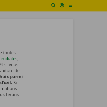
e toutes
amiliales
,
Et si vous
voiture de
choix parmi
d’œil.
Si
ormations
us ferons