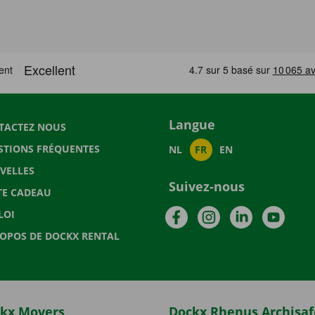
Langue
TACTEZ NOUS
STIONS FRÉQUENTES
NL
FR
EN
VELLES
Suivez-nous
TE CADEAU
Facebook
Instagram
LinkedIn
YouTu
LOI
ROPOS DE DOCKX RENTAL
kx Movers
Dockx Rhenus Archisaf