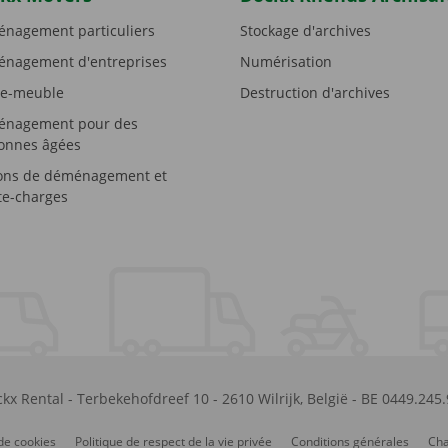
nagement particuliers
Stockage d'archives
nagement d'entreprises
Numérisation
e-meuble
Destruction d'archives
nagement pour des
onnes âgées
ons de déménagement et
e-charges
kx Rental
-
Terbekehofdreef 10
-
2610
Wilrijk
,
België
-
BE 0449.245
de cookies
Politique de respect de la vie privée
Conditions générales
Cha