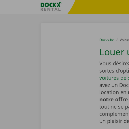
Skip content
Skip language
sitename
You are here:
du
Dockx.be
to
Voitu
Louer 
Vous désire
sortes d’op
voitures de 
avez un Dock
location en 
notre offre
tout ne se 
complémenta
un plaisir d