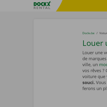
Skip content
Skip language
sitename
You are here:
du
Dockx.be
to
Voitu
Louer u
Louer une vo
de marques 
ville, un
mod
vos rêves ? 
voiture que
souci.
Vous 
ferons un pl