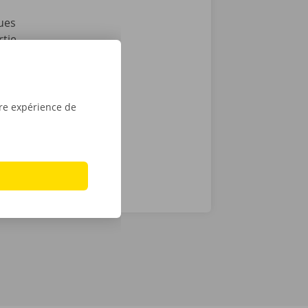
ues
rtie
ssistance et
cas de
ocation en
tre expérience de