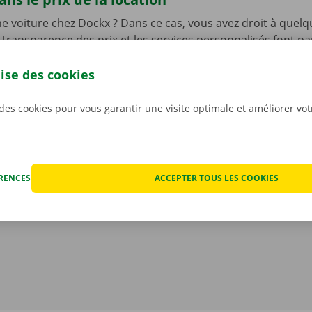
e voiture chez Dockx ? Dans ce cas, vous avez droit à quelq
 transparence des prix et les services personnalisés font pa
 notre ADN, mais vous bénéficiez également d’un service d’a
disponible 24 h/24 et 7 j/7 dans l’ensemble de l’Europe en 
lise des cookies
hnique.
Ainsi, vous pouvez profiter de votre voiture de l
llité d’esprit.
 des cookies pour vous garantir une visite optimale et améliorer vo
ÉRENCES
ACCEPTER TOUS LES COOKIES