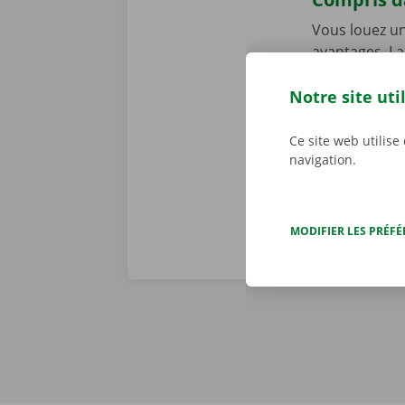
Vous louez un
avantages. La
intégrante de
de dépannage 
Notre site uti
problème tec
toute tranqui
Ce site web utilise
navigation.
MODIFIER LES PRÉF