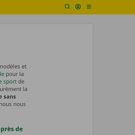
 modèles et
le
pour la
e sport
de
surément la
e sans
 nous nous
 près de