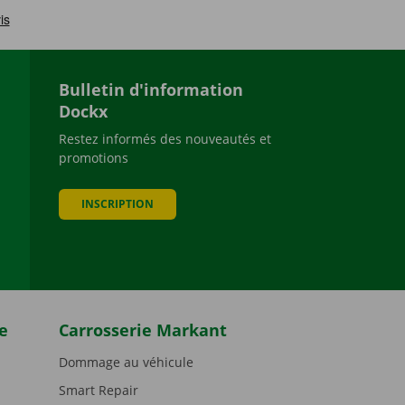
Bulletin d'information
Dockx
Restez informés des nouveautés et
promotions
be
INSCRIPTION
e
Carrosserie Markant
Dommage au véhicule
Smart Repair