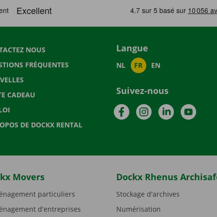
Langue
TACTEZ NOUS
STIONS FRÉQUENTES
NL
FR
EN
VELLES
Suivez-nous
TE CADEAU
Facebook
Instagram
LinkedIn
YouTu
LOI
ROPOS DE DOCKX RENTAL
kx Movers
Dockx Rhenus Archisaf
nagement particuliers
Stockage d'archives
nagement d'entreprises
Numérisation