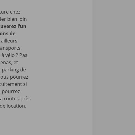
ture chez
er bien loin
uverez l’un
rons de
ailleurs
ransports
 à vélo ? Pas
enas, et
e parking de
Vous pourrez
tuitement si
s pourrez
la route après
de location.