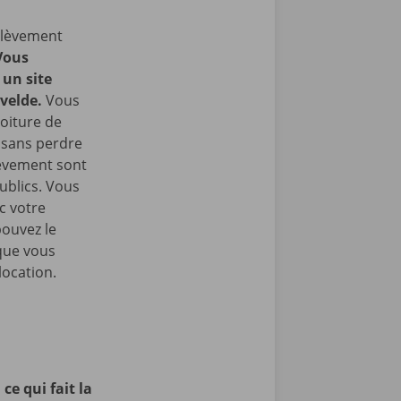
nlèvement
Vous
un site
velde.
Vous
oiture de
t sans perdre
lèvement sont
ublics. Vous
c votre
pouvez le
que vous
location.
ce qui fait la