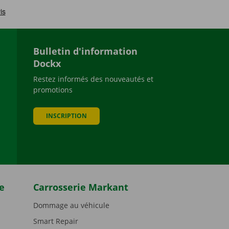
Bulletin d'information
Dockx
Restez informés des nouveautés et
promotions
be
INSCRIPTION
e
Carrosserie Markant
Dommage au véhicule
Smart Repair