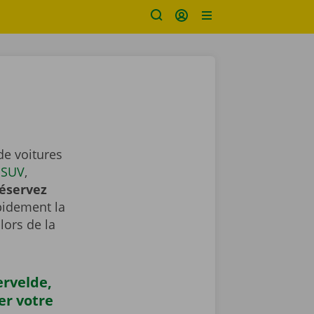
de voitures
,
SUV
,
éservez
apidement la
lors de la
ervelde,
er votre