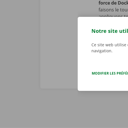
force de Doc
faisons le to
appliquons to
se peut toute
cours de la p
Notre site uti
d’assistance 
Dockx, vous p
Ce site web utilise
navigation.
MODIFIER LES PRÉF