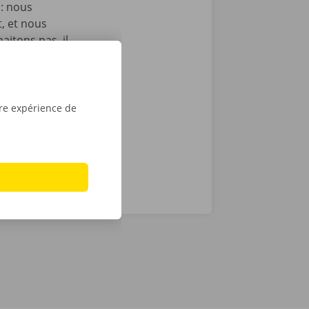
 : nous
t, et nous
itons pas, il
echnique au
otre service
ope. Avec
tre expérience de