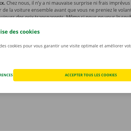
kx.
Chez nous, il n’y a ni mauvaise surprise ni frais imprévus
ur de la voiture ensemble avant que vous ne preniez le volan
ujours des prix transparents. Même si nous ne vous le souha
fois que votre voiture de location rencontre un problème t
ériode de location. Vous pourrez dans ce cas compter sur n
lise des cookies
et de dépannage disponible 24 h/24 et 7 j/7 dans toute l’Eur
renez la route en toute sérénité !
 des cookies pour vous garantir une visite optimale et améliorer vo
ÉRENCES
ACCEPTER TOUS LES COOKIES