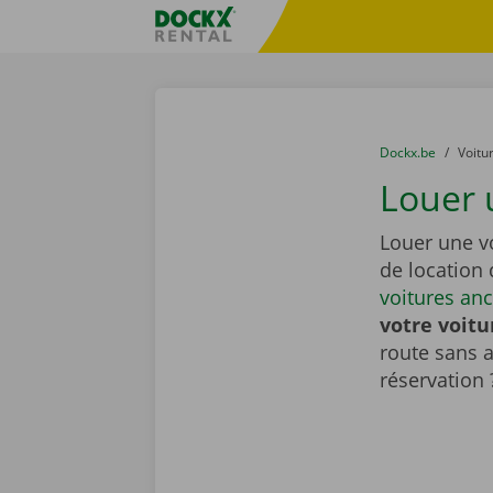
Skip content
Skip language
sitename
You are here:
du
Dockx.be
to
Voitu
Louer 
Louer une v
de location
voitures an
votre voitu
route sans 
réservation 