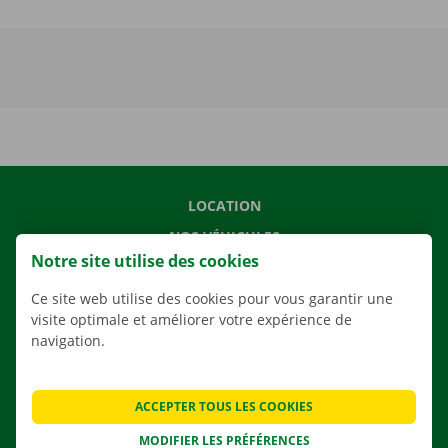
LOCATION
NOS VÉHICULES
Notre site utilise des cookies
NOS SERVICES
Ce site web utilise des cookies pour vous garantir une
AGENCES
visite optimale et améliorer votre expérience de
APPLI
navigation.
SOLUTIONS DE DÉMÉNAGEMENT
ACCEPTER TOUS LES COOKIES
MODIFIER LES PRÉFÉRENCES