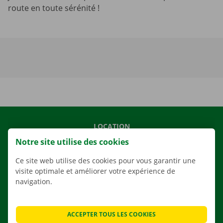
route en toute sérénité !
LOCATION
Notre site utilise des cookies
NOS VÉHICULES
NOS SERVICES
Ce site web utilise des cookies pour vous garantir une
visite optimale et améliorer votre expérience de
AGENCES
navigation.
APPLI
SOLUTIONS DE DÉMÉNAGEMENT
ACCEPTER TOUS LES COOKIES