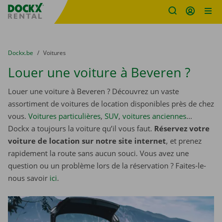
sitename
Skip content
Skip language
You are here:
du
Dockx.be
to
Voitures
Louer une voiture à Beveren ?
Louer une voiture à Beveren ? Découvrez un vaste
assortiment de voitures de location disponibles près de chez
vous.
Voitures particulières
,
SUV
,
voitures anciennes
…
Dockx a toujours la voiture qu’il vous faut.
Réservez votre
voiture de location sur notre site internet
, et prenez
rapidement la route sans aucun souci. Vous avez une
question ou un problème lors de la réservation ? Faites-le-
nous savoir
ici
.