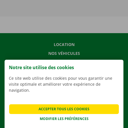
LOCATION
NOS VÉHICULES
NOS SERVICES
Notre site utilise des cookies
AGENCES
Ce site web utilise des cookies pour vous garantir une
APPLI
visite optimale et améliorer votre expérience de
SOLUTIONS DE DÉMÉNAGEMENT
navigation.
ACCEPTER TOUS LES COOKIES
CONTACTEZ NOUS
MODIFIER LES PRÉFÉRENCES
QUESTIONS FRÉQUENTES