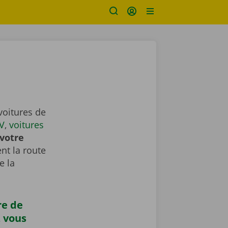
voitures de
V
,
voitures
votre
nt la route
e la
re de
z vous