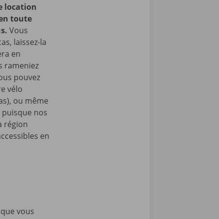
e location
 en toute
us.
Vous
as, laissez-la
era en
us rameniez
Vous pouvez
e vélo
nas), ou même
, puisque nos
a région
accessibles en
rsque vous