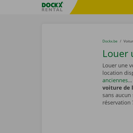
Skip content
Skip language
sitename
You are here:
du
Dockx.be
to
Voitu
Louer u
Louer une vo
location di
anciennes
… 
voiture de 
sans aucun 
réservation 