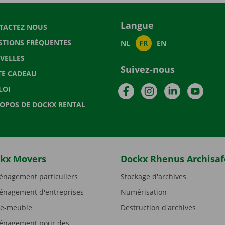
Langue
TACTEZ NOUS
STIONS FRÉQUENTES
NL
FR
EN
VELLES
Suivez-nous
TE CADEAU
Facebook
Instagram
LinkedIn
YouTu
LOI
ROPOS DE DOCKX RENTAL
kx Movers
Dockx Rhenus Archisaf
nagement particuliers
Stockage d'archives
nagement d'entreprises
Numérisation
e-meuble
Destruction d'archives
nagement pour des