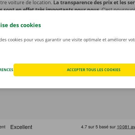
re voiture de location.
La transparence des prix et les ser
s sont en effet très importants pour nous
. C’est pourquo
ut éventuel dégât avant que ne partiez avec la voiture. En c
nique, vous profitez d’un service de dépannage disponible 
lise des cookies
 l’Europe. Ainsi, vous rentrez toujours en toute sécurité.
 des cookies pour vous garantir une visite optimale et améliorer vo
ÉRENCES
ACCEPTER TOUS LES COOKIES