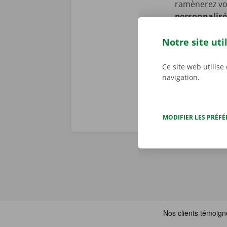
ramènerez vot
personnalisé
constatons to
problème tech
Notre site uti
j/7 dans toute
Ce site web utilise
navigation.
MODIFIER LES PRÉF