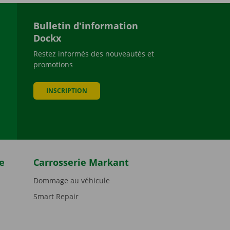
Bulletin d'information
Dockx
Restez informés des nouveautés et
promotions
be
INSCRIPTION
e
Carrosserie Markant
Dommage au véhicule
Smart Repair