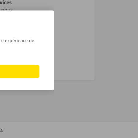
vices
i nous
as de
24 h/24 et 7
tre expérience de