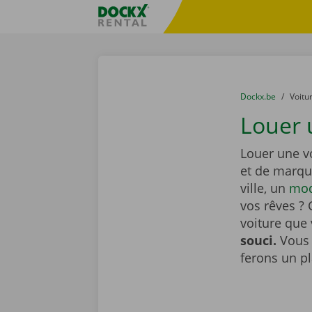
Skip content
Skip language
sitename
You are here:
du
Dockx.be
to
Voitu
Louer 
Louer une v
et de marqu
ville, un
mod
vos rêves ? 
voiture que
souci.
Vous 
ferons un pl