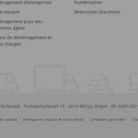
nagement d'entreprises
Numérisation
e-meuble
Destruction d'archives
nagement pour des
onnes âgées
ons de déménagement et
e-charges
kx Rental
-
Terbekehofdreef 10
-
2610
Wilrijk
,
België
-
BE 0449.245
de cookies
Politique de respect de la vie privée
Conditions générales
Cha