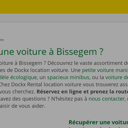
res
une voiture à Bissegem ?
oiture à Bissegem ? Découvrez le vaste assortiment 
es de Dockx location voiture. Une
petite voiture man
èle écologique
, un
spacieux minibus
, ou la
voiture d
Chez Dockx Rental location voiture vous trouverez as
 vous cherchez.
Réservez en ligne et prenez la rout
avez des questions ? N’hésitez pas à
nous contacter
,
aisir de vous aider.
Récupérer une voitu