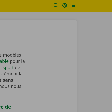
de modèles
iable
pour la
e sport
de
surément la
e sans
 nous nous
re de