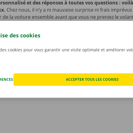
rsonnalisé et des réponses à toutes vos questions : voilà 
kx.
Chez nous, il n’y a ni mauvaise surprise ni frais imprévus
ur de la voiture ensemble avant que vous ne preniez le volan
ujours des prix transparents. Même si nous ne vous le souha
fois que votre voiture de location rencontre un problème t
lise des cookies
ériode de location. Vous pourrez dans ce cas compter sur n
et de dépannage disponible 24 h/24 et 7 j/7 dans toute l’Eur
 des cookies pour vous garantir une visite optimale et améliorer vo
renez la route en toute sérénité !
ÉRENCES
ACCEPTER TOUS LES COOKIES