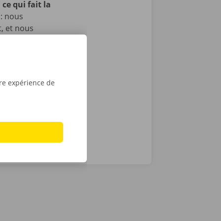
ce qui fait la
 : nous
t, et nous
itons pas, il
echnique au
otre service
ope. Avec
tre expérience de