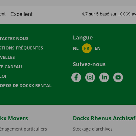
Langue
TACTEZ NOUS
STIONS FRÉQUENTES
NL
FR
EN
VELLES
Suivez-nous
TE CADEAU
Facebook
Instagram
LinkedIn
YouTu
LOI
ROPOS DE DOCKX RENTAL
kx Movers
Dockx Rhenus Archisaf
nagement particuliers
Stockage d'archives