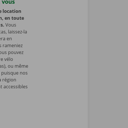
z vous
e location
m, en toute
us.
Vous
as, laissez-la
era en
us rameniez
Vous pouvez
e vélo
nas), ou même
, puisque nos
a région
t accessibles