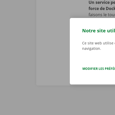
Un service pe
force de Doc
faisons le to
appliquons to
se peut toute
Notre site uti
cours de la p
d’assistance 
Ce site web utilise
Dockx, vous p
navigation.
MODIFIER LES PRÉF