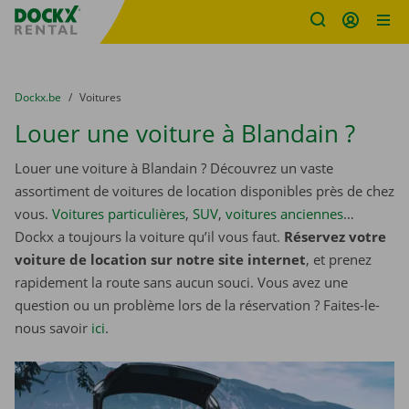
sitename
Skip content
Skip language
You are here:
du
Dockx.be
to
Voitures
Louer une voiture à Blandain ?
Louer une voiture à Blandain ? Découvrez un vaste
assortiment de voitures de location disponibles près de chez
vous.
Voitures particulières
,
SUV
,
voitures anciennes
…
Dockx a toujours la voiture qu’il vous faut.
Réservez votre
voiture de location sur notre site internet
, et prenez
rapidement la route sans aucun souci. Vous avez une
question ou un problème lors de la réservation ? Faites-le-
nous savoir
ici
.