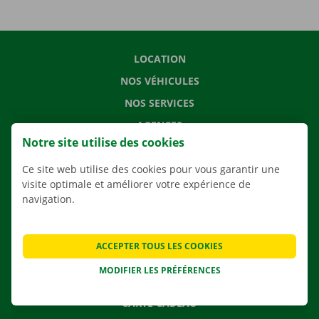
LOCATION
NOS VÉHICULES
NOS SERVICES
AGENCES
Notre site utilise des cookies
APPLI
Ce site web utilise des cookies pour vous garantir une
SOLUTIONS DE DÉMÉNAGEMENT
visite optimale et améliorer votre expérience de
navigation.
CONTACTEZ NOUS
ACCEPTER TOUS LES COOKIES
QUESTIONS FRÉQUENTES
MODIFIER LES PRÉFÉRENCES
NOUVELLES
CARTE CADEAU