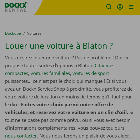
sitename
Skip content
Skip language
You are here:
du
Dockx.be
to
Voitures
Louer une voiture à Blaton ?
Vous désirez louer une voiture ? Pas de problème ! Dockx
propose toutes sortes d’options à Blaton.
Citadines
compactes
,
voitures familiales
,
voitures de sport
puissantes… ce n’est pas le choix qui manque ! Et si vous
avez un Dockx Service Shop à proximité, vous profiterez de
votre voiture de location en moins de temps qu’il faut pour
le dire.
Faites votre choix parmi notre offre de
véhicules, et réservez votre voiture en un clin d’œil.
Si
tout ne se passe pas comme prévu, ou si vous avez besoin
d’informations complémentaires, vous pouvez toujours
nous contacter
. Nous nous ferons un plaisir de vous aider.