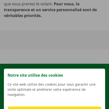
que vous preniez le volant.
Pour nous, la
transparence et un service personnalisé sont de
véritables priorités.
LOCATION
Notre site utilise des cookies
NOS VÉHICULES
Ce site web utilise des cookies pour vous garantir une
NOS SERVICES
visite optimale et améliorer votre expérience de
navigation.
AGENCES
APPLI