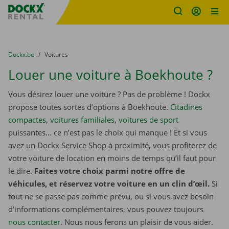
sitename
Skip content
Skip language
You are here:
du
Dockx.be
to
Voitures
Louer une voiture à Boekhoute ?
Vous désirez louer une voiture ? Pas de problème ! Dockx
propose toutes sortes d’options à Boekhoute.
Citadines
compactes
,
voitures familiales
,
voitures de sport
puissantes… ce n’est pas le choix qui manque ! Et si vous
avez un Dockx Service Shop à proximité, vous profiterez de
votre voiture de location en moins de temps qu’il faut pour
le dire.
Faites votre choix parmi notre offre de
véhicules, et réservez votre voiture en un clin d’œil.
Si
tout ne se passe pas comme prévu, ou si vous avez besoin
d’informations complémentaires, vous pouvez toujours
nous contacter
. Nous nous ferons un plaisir de vous aider.