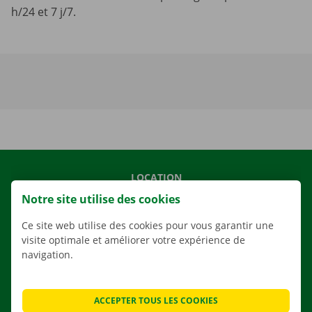
h/24 et 7 j/7.
LOCATION
Notre site utilise des cookies
NOS VÉHICULES
NOS SERVICES
Ce site web utilise des cookies pour vous garantir une
visite optimale et améliorer votre expérience de
AGENCES
navigation.
APPLI
SOLUTIONS DE DÉMÉNAGEMENT
ACCEPTER TOUS LES COOKIES