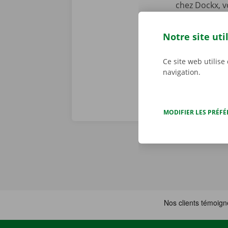
chez Dockx, v
début de la l
preniez le vol
Notre site uti
véritables pr
Ce site web utilise
navigation.
MODIFIER LES PRÉF