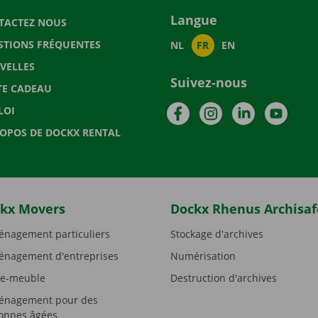
Langue
TACTEZ NOUS
STIONS FRÉQUENTES
NL
FR
EN
VELLES
Suivez-nous
TE CADEAU
Facebook
Instagram
LinkedIn
YouTu
LOI
ROPOS DE DOCKX RENTAL
kx Movers
Dockx Rhenus Archisaf
nagement particuliers
Stockage d'archives
nagement d'entreprises
Numérisation
e-meuble
Destruction d'archives
nagement pour des
onnes âgées