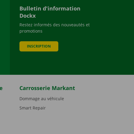
Bulletin d'information
Dockx
Restez informés des nouveautés et
promotions
be
INSCRIPTION
e
Carrosserie Markant
Dommage au véhicule
Smart Repair