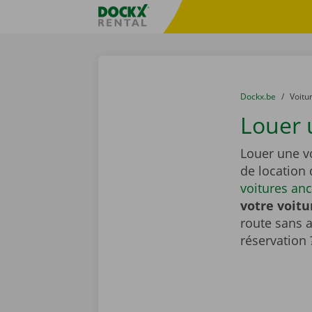
Skip content
Skip language
sitename
You are here:
du
Dockx.be
to
Voitu
Louer 
Louer une v
de location
voitures an
votre voitu
route sans 
réservation 