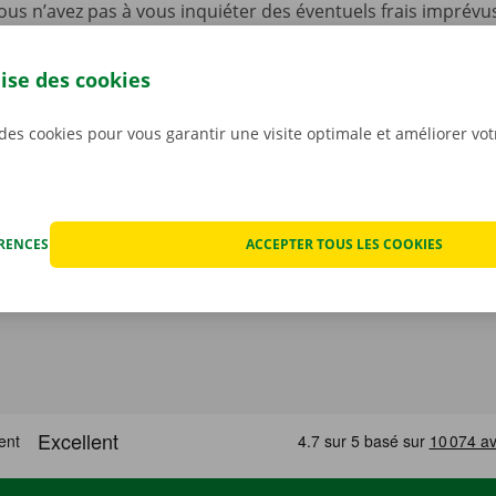
ous n’avez pas à vous inquiéter des éventuels frais imprévus
ocation. Nous constatons l’état de la voiture ensemble avan
ant.
Pour nous, la transparence et un service personnali
lise des cookies
iorités.
 des cookies pour vous garantir une visite optimale et améliorer vo
ÉRENCES
ACCEPTER TOUS LES COOKIES