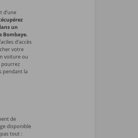
t d’une
Récupérez
 dans un
de Bombaye.
faciles d’accès
cher votre
en voiture ou
s pourrez
 pendant la
ment de
age disponible
pas tout :