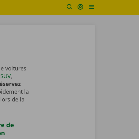
e voitures
,
SUV
,
éservez
apidement la
lors de la
re de
on