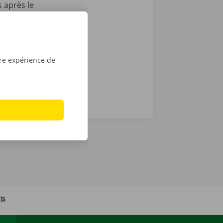
 après le
t que vous
sé sont de
tre expérience de