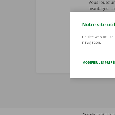
Vous louez un
avantages. La
intégrante de
de dépannage 
Notre site uti
problème tec
toute tranqui
Ce site web utilise
navigation.
MODIFIER LES PRÉF