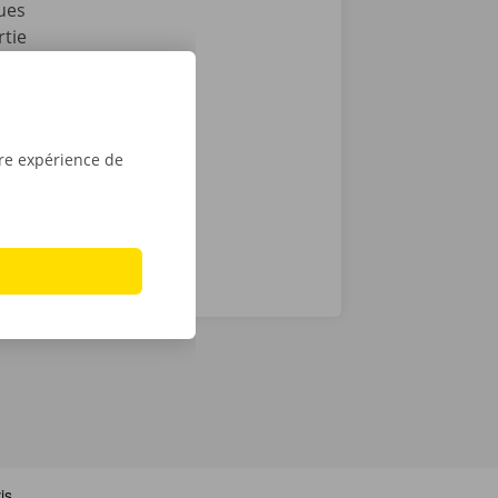
ues
rtie
ssistance et
cas de
ocation en
tre expérience de