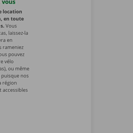
z vous
e location
, en toute
us.
Vous
as, laissez-la
era en
us rameniez
Vous pouvez
e vélo
nas), ou même
, puisque nos
a région
 accessibles