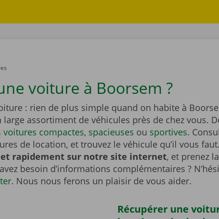
res
une voiture à Boorsem ?
oiture : rien de plus simple quand on habite à Boors
n large assortiment de véhicules près de chez vous. 
s
voitures compactes
,
spacieuses
ou
sportives
. Consu
tures de location, et trouvez le véhicule qu’il vous faut
et rapidement sur notre site internet
, et prenez l
 avez besoin d’informations complémentaires ? N’hési
ter
. Nous nous ferons un plaisir de vous aider.
Récupérer une voitu