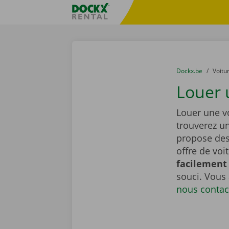
Skip content
Skip language
sitename
You are here:
du
Dockx.be
to
Voitu
Louer 
Louer une v
trouverez u
propose de
offre de voi
facilement 
souci. Vous
nous contac