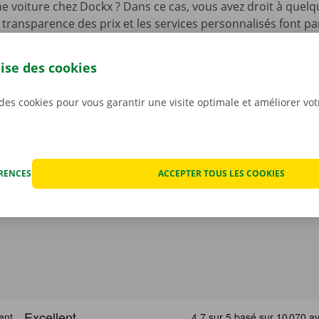
e voiture chez Dockx ? Dans ce cas, vous avez droit à quelq
 transparence des prix et les services personnalisés font pa
 notre ADN, mais vous bénéficiez également d’un service d’a
disponible 24 h/24 et 7 j/7 dans l’ensemble de l’Europe en 
lise des cookies
hnique.
Ainsi, vous pouvez profiter de votre voiture de l
llité d’esprit.
 des cookies pour vous garantir une visite optimale et améliorer vo
ÉRENCES
ACCEPTER TOUS LES COOKIES