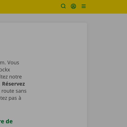
em. Vous
Dockx
ltez notre
.
Réservez
a route sans
tez pas à
re de