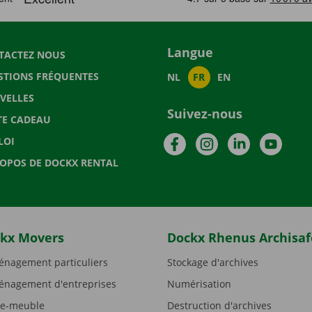
Langue
TACTEZ NOUS
STIONS FRÉQUENTES
NL
FR
EN
VELLES
Suivez-nous
TE CADEAU
Facebook
Instagram
LinkedIn
YouTu
LOI
ROPOS DE DOCKX RENTAL
kx Movers
Dockx Rhenus Archisaf
nagement particuliers
Stockage d'archives
nagement d'entreprises
Numérisation
e-meuble
Destruction d'archives