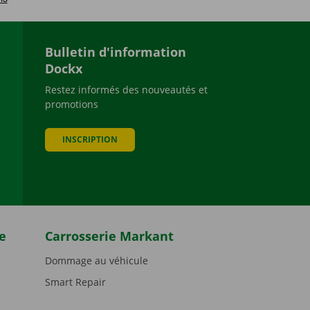
Bulletin d'information
Dockx
Restez informés des nouveautés et
promotions
be
INSCRIPTION
e
Carrosserie Markant
Dommage au véhicule
Smart Repair