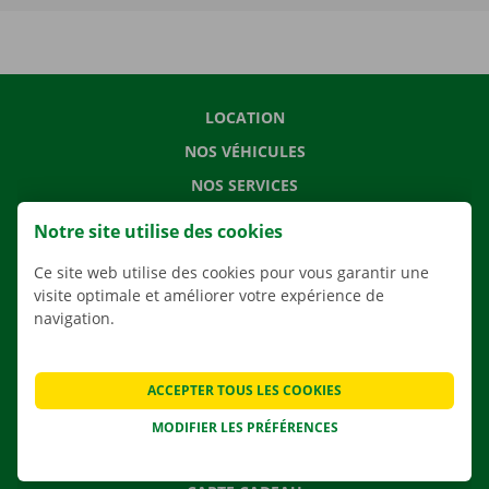
LOCATION
NOS VÉHICULES
NOS SERVICES
AGENCES
Notre site utilise des cookies
APPLI
Ce site web utilise des cookies pour vous garantir une
SOLUTIONS DE DÉMÉNAGEMENT
visite optimale et améliorer votre expérience de
navigation.
CONTACTEZ NOUS
ACCEPTER TOUS LES COOKIES
QUESTIONS FRÉQUENTES
MODIFIER LES PRÉFÉRENCES
NOUVELLES