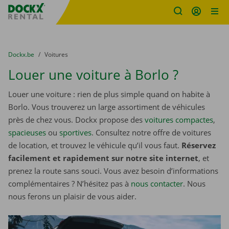
sitename
Skip content
Skip language
You are here:
du
Dockx.be
to
Voitures
Louer une voiture à Borlo ?
Louer une voiture : rien de plus simple quand on habite à
Borlo. Vous trouverez un large assortiment de véhicules
près de chez vous. Dockx propose des
voitures compactes
,
spacieuses
ou
sportives
. Consultez notre offre de voitures
de location, et trouvez le véhicule qu’il vous faut.
Réservez
facilement et rapidement sur notre site internet
, et
prenez la route sans souci. Vous avez besoin d’informations
complémentaires ? N’hésitez pas à
nous contacter
. Nous
nous ferons un plaisir de vous aider.