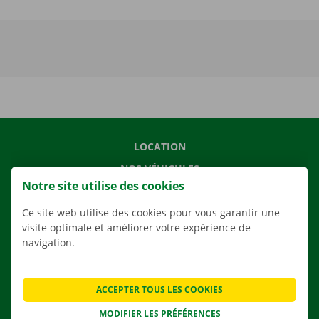
LOCATION
NOS VÉHICULES
Notre site utilise des cookies
NOS SERVICES
Ce site web utilise des cookies pour vous garantir une
AGENCES
visite optimale et améliorer votre expérience de
APPLI
navigation.
SOLUTIONS DE DÉMÉNAGEMENT
ACCEPTER TOUS LES COOKIES
MODIFIER LES PRÉFÉRENCES