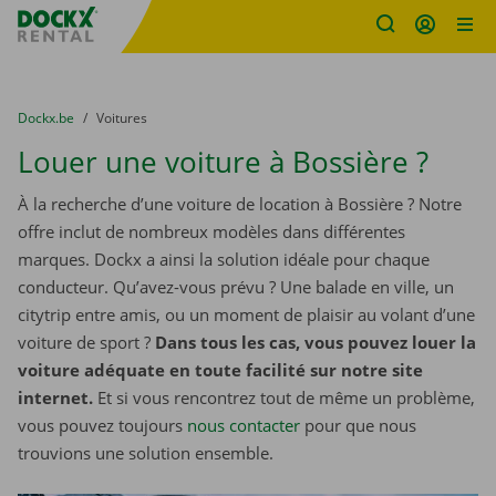
sitename
Skip content
Skip language
You are here:
du
Dockx.be
to
Voitures
Louer une voiture à Bossière ?
À la recherche d’une voiture de location à Bossière ? Notre
offre inclut de nombreux modèles dans différentes
marques. Dockx a ainsi la solution idéale pour chaque
conducteur. Qu’avez-vous prévu ? Une balade en ville, un
citytrip entre amis, ou un moment de plaisir au volant d’une
voiture de sport ?
Dans tous les cas, vous pouvez louer la
voiture adéquate en toute facilité sur notre site
internet.
Et si vous rencontrez tout de même un problème,
vous pouvez toujours
nous contacter
pour que nous
trouvions une solution ensemble.