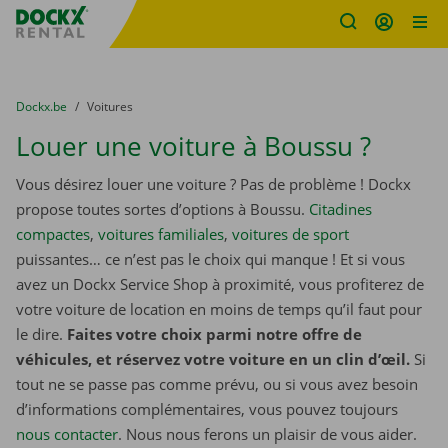
sitename
Skip content
Skip language
You are here:
du
Dockx.be
to
Voitures
Louer une voiture à Boussu ?
Vous désirez louer une voiture ? Pas de problème ! Dockx
propose toutes sortes d’options à Boussu.
Citadines
compactes
,
voitures familiales
,
voitures de sport
puissantes… ce n’est pas le choix qui manque ! Et si vous
avez un Dockx Service Shop à proximité, vous profiterez de
votre voiture de location en moins de temps qu’il faut pour
le dire.
Faites votre choix parmi notre offre de
véhicules, et réservez votre voiture en un clin d’œil.
Si
tout ne se passe pas comme prévu, ou si vous avez besoin
d’informations complémentaires, vous pouvez toujours
nous contacter
. Nous nous ferons un plaisir de vous aider.