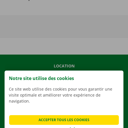
LOCATION
NOS VÉHICULES
Notre site utilise des cookies
NOS SERVICES
Ce site web utilise des cookies pour vous garantir une
AGENCES
visite optimale et améliorer votre expérience de
navigation.
APPLI
SOLUTIONS DE DÉMÉNAGEMENT
ACCEPTER TOUS LES COOKIES