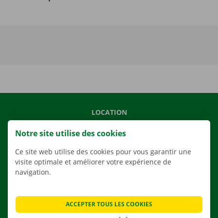
LOCATION
NOS VÉHICULES
Notre site utilise des cookies
NOS SERVICES
Ce site web utilise des cookies pour vous garantir une
AGENCES
visite optimale et améliorer votre expérience de
navigation.
APPLI
SOLUTIONS DE DÉMÉNAGEMENT
ACCEPTER TOUS LES COOKIES