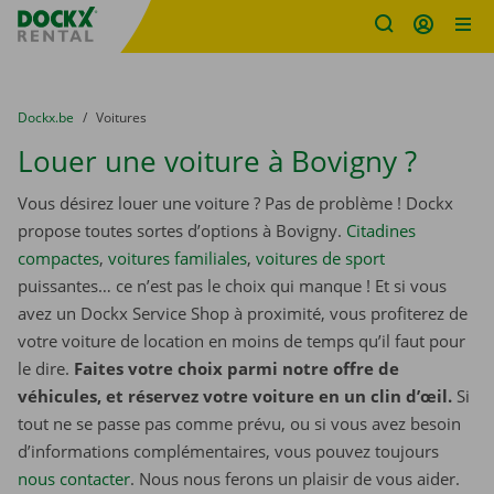
sitename
Skip content
Skip language
You are here:
du
Dockx.be
to
Voitures
Louer une voiture à Bovigny ?
Vous désirez louer une voiture ? Pas de problème ! Dockx
propose toutes sortes d’options à Bovigny.
Citadines
compactes
,
voitures familiales
,
voitures de sport
puissantes… ce n’est pas le choix qui manque ! Et si vous
avez un Dockx Service Shop à proximité, vous profiterez de
votre voiture de location en moins de temps qu’il faut pour
le dire.
Faites votre choix parmi notre offre de
véhicules, et réservez votre voiture en un clin d’œil.
Si
tout ne se passe pas comme prévu, ou si vous avez besoin
d’informations complémentaires, vous pouvez toujours
nous contacter
. Nous nous ferons un plaisir de vous aider.