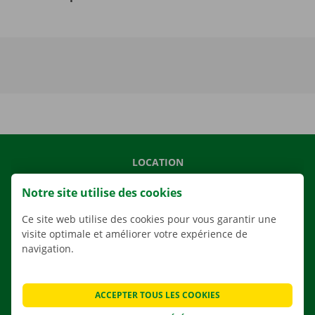
LOCATION
NOS VÉHICULES
Notre site utilise des cookies
NOS SERVICES
Ce site web utilise des cookies pour vous garantir une
AGENCES
visite optimale et améliorer votre expérience de
navigation.
APPLI
SOLUTIONS DE DÉMÉNAGEMENT
ACCEPTER TOUS LES COOKIES