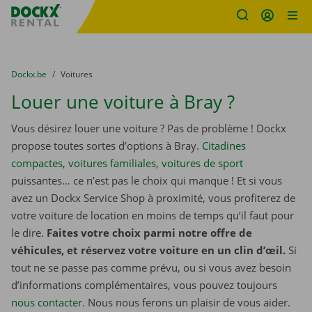
sitename
Skip content
Skip language
You are here:
du
Dockx.be
to
Voitures
Louer une voiture à Bray ?
Vous désirez louer une voiture ? Pas de problème ! Dockx
propose toutes sortes d’options à Bray.
Citadines
compactes
,
voitures familiales
,
voitures de sport
puissantes… ce n’est pas le choix qui manque ! Et si vous
avez un Dockx Service Shop à proximité, vous profiterez de
votre voiture de location en moins de temps qu’il faut pour
le dire.
Faites votre choix parmi notre offre de
véhicules, et réservez votre voiture en un clin d’œil.
Si
tout ne se passe pas comme prévu, ou si vous avez besoin
d’informations complémentaires, vous pouvez toujours
nous contacter
. Nous nous ferons un plaisir de vous aider.