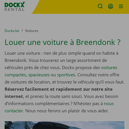
sitename
Skip content
Skip language
You are here:
du
Dockx.be
to
Voitures
Louer une voiture à Breendonk ?
Louer une voiture : rien de plus simple quand on habite à
Breendonk. Vous trouverez un large assortiment de
véhicules près de chez vous. Dockx propose des
voitures
compactes
,
spacieuses
ou
sportives
. Consultez notre offre
de voitures de location, et trouvez le véhicule qu’il vous faut.
Réservez facilement et rapidement sur notre site
internet
, et prenez la route sans souci. Vous avez besoin
d’informations complémentaires ? N’hésitez pas à
nous
contacter
. Nous nous ferons un plaisir de vous aider.