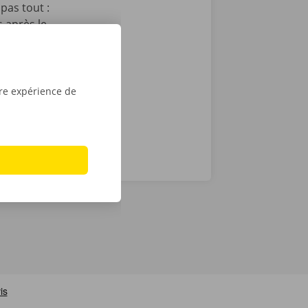
pas tout :
 après le
t que vous
sé sont de
tre expérience de