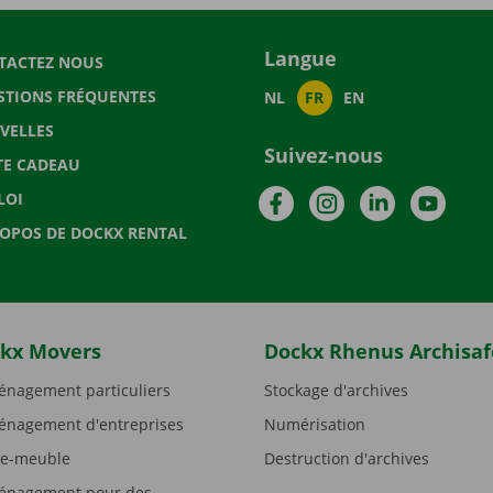
Langue
TACTEZ NOUS
STIONS FRÉQUENTES
NL
FR
EN
VELLES
Suivez-nous
TE CADEAU
Facebook
Instagram
LinkedIn
YouTu
LOI
ROPOS DE DOCKX RENTAL
kx Movers
Dockx Rhenus Archisaf
nagement particuliers
Stockage d'archives
nagement d'entreprises
Numérisation
e-meuble
Destruction d'archives
nagement pour des