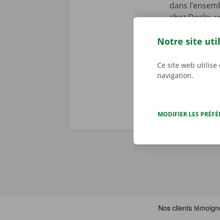
dans l’ensemb
chez Dockx, v
début de la l
Notre site uti
preniez le vol
véritables pr
Ce site web utilise
navigation.
MODIFIER LES PRÉF