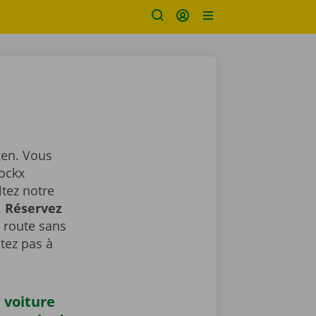
gen. Vous
Dockx
ltez notre
.
Réservez
a route sans
tez pas à
 voiture