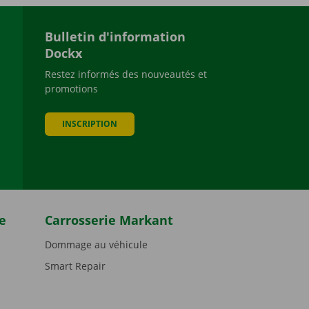
Bulletin d'information
Dockx
Restez informés des nouveautés et
promotions
be
INSCRIPTION
e
Carrosserie Markant
Dommage au véhicule
Smart Repair