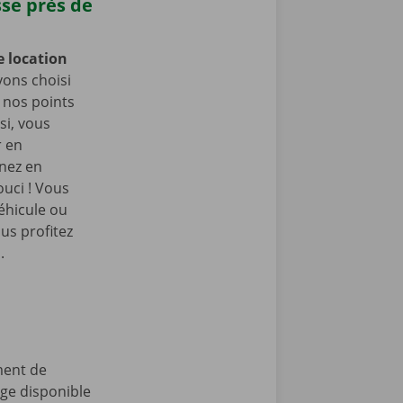
sse près de
e location
ons choisi
e nos points
si, vous
r en
enez en
ouci ! Vous
éhicule ou
us profitez
.
ment de
age disponible