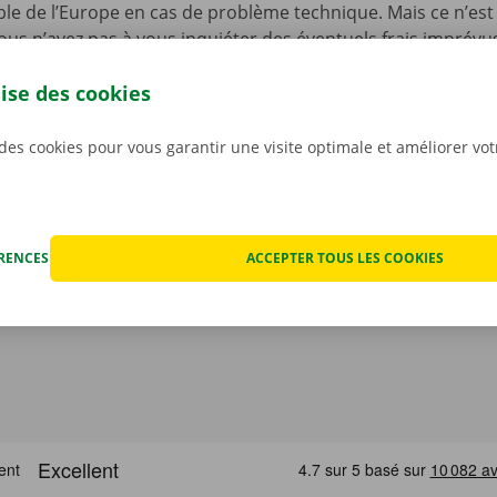
le de l’Europe en cas de problème technique. Mais ce n’est 
ous n’avez pas à vous inquiéter des éventuels frais imprévus
ocation. Nous constatons l’état de la voiture ensemble avan
lise des cookies
ant.
Pour nous, la transparence et un service personnali
iorités.
 des cookies pour vous garantir une visite optimale et améliorer vo
ÉRENCES
ACCEPTER TOUS LES COOKIES