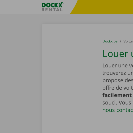
Skip content
Skip language
sitename
You are here:
du
Dockx.be
to
Voitu
Louer 
Louer une vo
trouverez u
propose de
offre de voi
facilement 
souci. Vous
nous contac