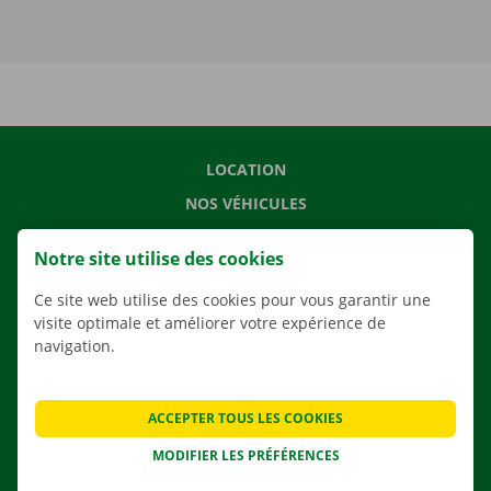
LOCATION
NOS VÉHICULES
NOS SERVICES
Notre site utilise des cookies
AGENCES
Ce site web utilise des cookies pour vous garantir une
APPLI
visite optimale et améliorer votre expérience de
SOLUTIONS DE DÉMÉNAGEMENT
navigation.
ACCEPTER TOUS LES COOKIES
CONTACTEZ NOUS
MODIFIER LES PRÉFÉRENCES
QUESTIONS FRÉQUENTES