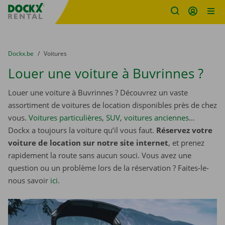
sitename
Skip content
Skip language
You are here:
du
Dockx.be
to
Voitures
Louer une voiture à Buvrinnes ?
Louer une voiture à Buvrinnes ? Découvrez un vaste
assortiment de voitures de location disponibles près de chez
vous.
Voitures particulières
,
SUV
,
voitures anciennes
…
Dockx a toujours la voiture qu’il vous faut.
Réservez votre
voiture de location sur notre site internet
, et prenez
rapidement la route sans aucun souci. Vous avez une
question ou un problème lors de la réservation ? Faites-le-
nous savoir
ici
.