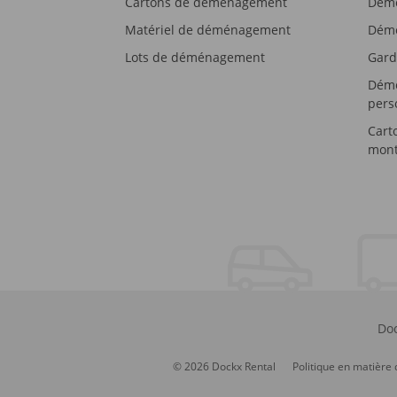
Cartons de déménagement
Démé
Matériel de déménagement
Démé
Lots de déménagement
Gard
Démé
pers
Cart
mont
Doc
© 2026 Dockx Rental
Politique en matière 