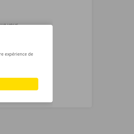
que vous
vices
i nous
as de
24 h/24 et 7
tre expérience de