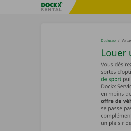
Skip content
Skip language
sitename
You are here:
du
Dockx.be
to
Voitu
Louer u
Vous désire
sortes d’opt
de sport
pui
Dockx Servic
en moins de 
offre de vé
se passe pa
complémenta
un plaisir d