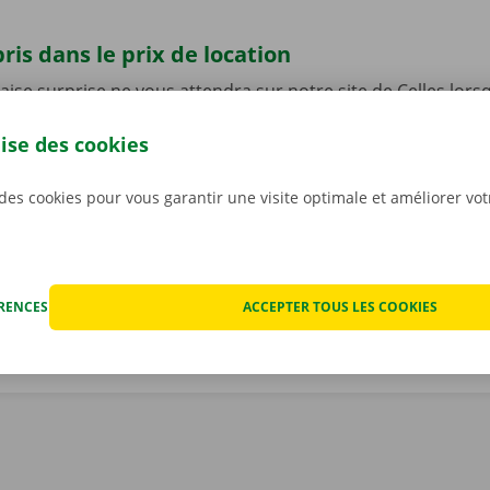
ris dans le prix de location
se surprise ne vous attendra sur notre site de Celles lors
re voiture de location.
La transparence des prix et les ser
lise des cookies
s sont en effet très importants pour nous
. C’est pourquo
ut éventuel dégât avant que ne partiez avec la voiture. En c
nique, vous profitez d’un service de dépannage disponible 
 des cookies pour vous garantir une visite optimale et améliorer vo
 l’Europe. Ainsi, vous rentrez toujours en toute sécurité.
ÉRENCES
ACCEPTER TOUS LES COOKIES