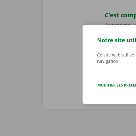
C’est comp
Aucune mauvai
ramènerez vot
Notre site uti
personnalisé
constatons to
problème tech
Ce site web utilise
navigation.
j/7 dans toute
MODIFIER LES PRÉF