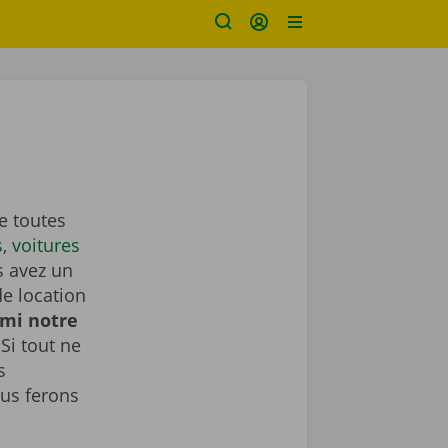
e toutes
s
,
voitures
s avez un
de location
rmi notre
Si tout ne
s
us ferons