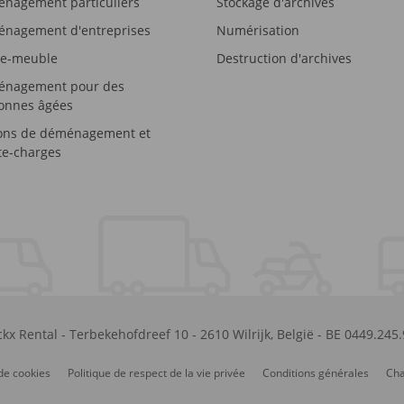
nagement particuliers
Stockage d'archives
nagement d'entreprises
Numérisation
e-meuble
Destruction d'archives
nagement pour des
onnes âgées
ons de déménagement et
e-charges
kx Rental
-
Terbekehofdreef 10
-
2610
Wilrijk
,
België
-
BE 0449.245
de cookies
Politique de respect de la vie privée
Conditions générales
Cha