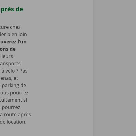
 près de
ture chez
er bien loin
uverez l’un
rons de
lleurs
ransports
 à vélo ? Pas
enas, et
e parking de
Vous pourrez
tuitement si
s pourrez
la route après
de location.