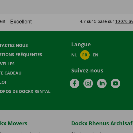
Langue
TACTEZ NOUS
STIONS FRÉQUENTES
NL
FR
EN
VELLES
Suivez-nous
TE CADEAU
Facebook
Instagram
LinkedIn
YouTu
LOI
ROPOS DE DOCKX RENTAL
kx Movers
Dockx Rhenus Archisaf