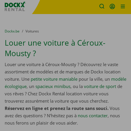
sitename
Skip content
Skip language
You are here:
du
Dockx.be
to
Voitures
Louer une voiture à Céroux-
Mousty ?
Louer une voiture à Céroux-Mousty ? Découvrez le vaste
assortiment de modèles et de marques de Dockx location
voiture. Une
petite voiture maniable
pour la ville, un
modèle
écologique
, un
spacieux minibus
, ou la
voiture de sport
de
vos rêves ? Chez Dockx Rental location voiture vous
trouverez assurément la voiture que vous cherchez.
Réservez en ligne et prenez la route sans souci.
Vous
avez des questions ? N’hésitez pas à
nous contacter
, nous
nous ferons un plaisir de vous aider.