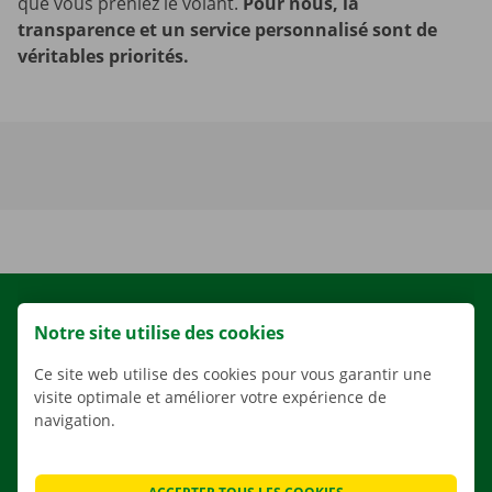
que vous preniez le volant.
Pour nous, la
transparence et un service personnalisé sont de
véritables priorités.
LOCATION
Notre site utilise des cookies
NOS VÉHICULES
Ce site web utilise des cookies pour vous garantir une
NOS SERVICES
visite optimale et améliorer votre expérience de
AGENCES
navigation.
APPLI
SOLUTIONS DE DÉMÉNAGEMENT