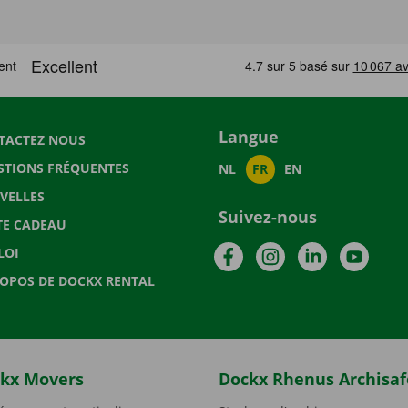
Langue
TACTEZ NOUS
STIONS FRÉQUENTES
NL
FR
EN
VELLES
Suivez-nous
TE CADEAU
Facebook
Instagram
LinkedIn
YouTu
LOI
ROPOS DE DOCKX RENTAL
kx Movers
Dockx Rhenus Archisaf