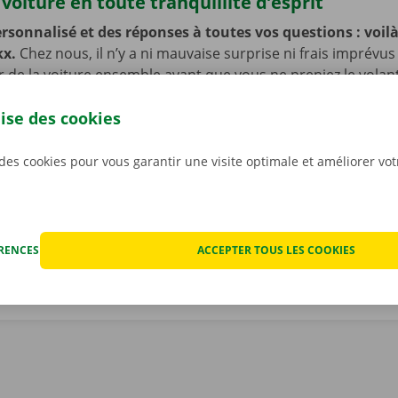
voiture en toute tranquillité d’esprit
rsonnalisé et des réponses à toutes vos questions : voilà 
kx.
Chez nous, il n’y a ni mauvaise surprise ni frais imprévus
ur de la voiture ensemble avant que vous ne preniez le volan
ujours des prix transparents. Même si nous ne vous le souha
lise des cookies
fois que votre voiture de location rencontre un problème t
ériode de location. Vous pourrez dans ce cas compter sur n
et de dépannage disponible 24 h/24 et 7 j/7 dans toute l’Eur
 des cookies pour vous garantir une visite optimale et améliorer vo
renez la route en toute sérénité !
ÉRENCES
ACCEPTER TOUS LES COOKIES