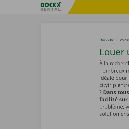
Skip content
Skip language
sitename
You are here:
du
Dockx.be
to
Voitu
Louer 
À la recherc
nombreux mo
idéale pour
citytrip ent
?
Dans tous
facilité sur
problème, v
solution en