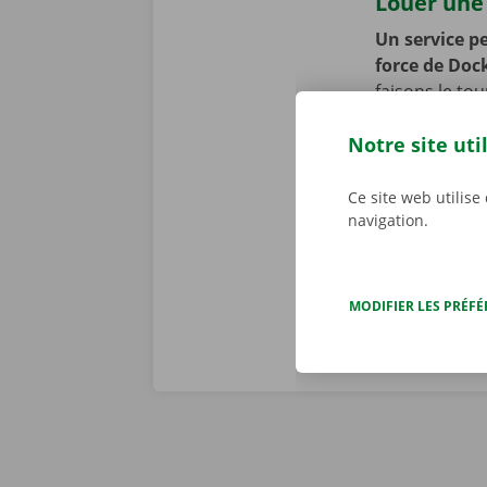
Louer une 
Un service pe
force de Doc
faisons le to
appliquons to
Notre site uti
se peut toute
cours de la p
d’assistance 
Ce site web utilise
navigation.
Dockx, vous p
MODIFIER LES PRÉF