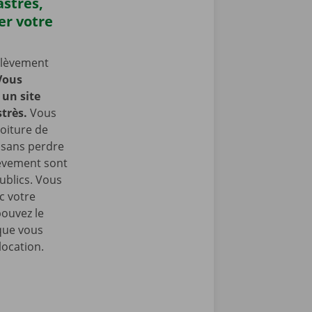
astrès,
er votre
nlèvement
Vous
un site
très.
Vous
oiture de
t sans perdre
lèvement sont
ublics. Vous
c votre
pouvez le
que vous
location.