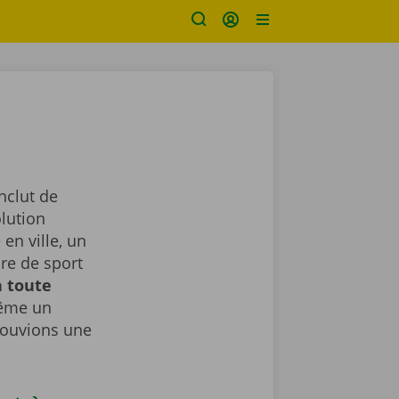
nclut de
lution
en ville, un
ure de sport
n toute
même un
rouvions une