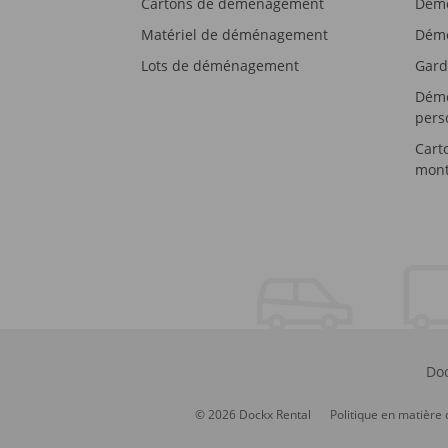
Cartons de déménagement
Démé
Matériel de déménagement
Démé
Lots de déménagement
Gard
Démé
pers
Cart
mont
Doc
© 2026 Dockx Rental
Politique en matière 