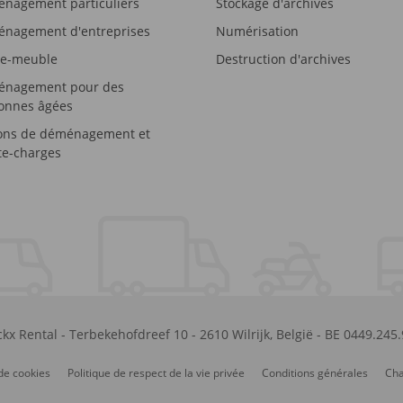
nagement particuliers
Stockage d'archives
nagement d'entreprises
Numérisation
e-meuble
Destruction d'archives
nagement pour des
onnes âgées
ons de déménagement et
e-charges
kx Rental
-
Terbekehofdreef 10
-
2610
Wilrijk
,
België
-
BE 0449.245
de cookies
Politique de respect de la vie privée
Conditions générales
Cha