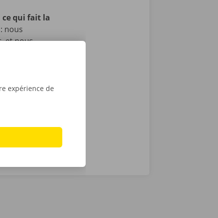
ce qui fait la
 : nous
t, et nous
itons pas, il
echnique au
otre service
ope. Avec
tre expérience de