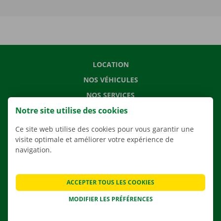
LOCATION
NOS VÉHICULES
NOS SERVICES
Notre site utilise des cookies
AGENCES
APPLI
Ce site web utilise des cookies pour vous garantir une
visite optimale et améliorer votre expérience de
SOLUTIONS DE DÉMÉNAGEMENT
navigation.
ACCEPTER TOUS LES COOKIES
CONTACTEZ NOUS
MODIFIER LES PRÉFÉRENCES
QUESTIONS FRÉQUENTES
NOUVELLES