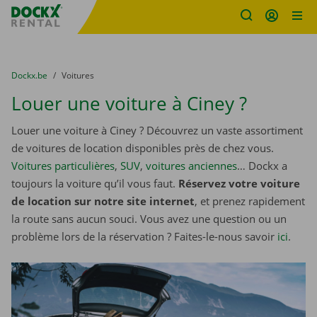
sitename
Skip content
Skip language
You are here:
du
Dockx.be
to
Voitures
Louer une voiture à Ciney ?
Louer une voiture à Ciney ? Découvrez un vaste assortiment
de voitures de location disponibles près de chez vous.
Voitures particulières
,
SUV
,
voitures anciennes
… Dockx a
toujours la voiture qu’il vous faut.
Réservez votre voiture
de location sur notre site internet
, et prenez rapidement
la route sans aucun souci. Vous avez une question ou un
problème lors de la réservation ? Faites-le-nous savoir
ici
.