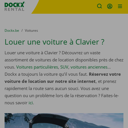
sitename
Skip content
Skip language
You are here:
du
Dockx.be
to
Voitures
Louer une voiture à Clavier ?
Louer une voiture à Clavier ? Découvrez un vaste
assortiment de voitures de location disponibles près de chez
vous.
Voitures particulières
,
SUV
,
voitures anciennes
…
Dockx a toujours la voiture qu’il vous faut.
Réservez votre
voiture de location sur notre site internet
, et prenez
rapidement la route sans aucun souci. Vous avez une
question ou un problème lors de la réservation ? Faites-le-
nous savoir
ici
.