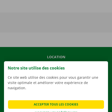
LOCATION
NOS VÉHICULES
Notre site utilise des cookies
NOS SERVICES
Ce site web utilise des cookies pour vous garantir une
AGENCES
visite optimale et améliorer votre expérience de
navigation.
APPLI
SOLUTIONS DE DÉMÉNAGEMENT
ACCEPTER TOUS LES COOKIES