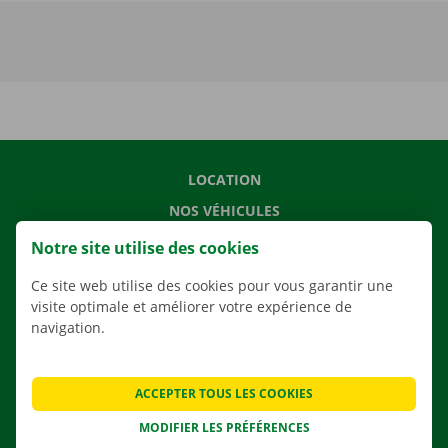
LOCATION
NOS VÉHICULES
NOS SERVICES
Notre site utilise des cookies
AGENCES
Ce site web utilise des cookies pour vous garantir une
APPLI
visite optimale et améliorer votre expérience de
navigation.
SOLUTIONS DE DÉMÉNAGEMENT
ACCEPTER TOUS LES COOKIES
MODIFIER LES PRÉFÉRENCES
CONTACTEZ NOUS