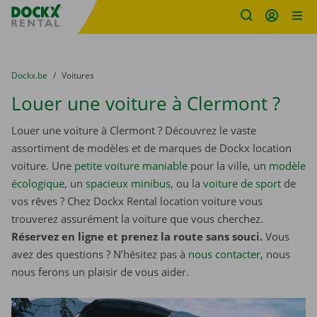
sitename
Skip content
Skip language
You are here:
du
Dockx.be
to
Voitures
Louer une voiture à Clermont ?
Louer une voiture à Clermont ? Découvrez le vaste
assortiment de modèles et de marques de Dockx location
voiture. Une
petite voiture maniable
pour la ville, un
modèle
écologique
, un
spacieux minibus
, ou la
voiture de sport
de
vos rêves ? Chez Dockx Rental location voiture vous
trouverez assurément la voiture que vous cherchez.
Réservez en ligne et prenez la route sans souci.
Vous
avez des questions ? N’hésitez pas à
nous contacter
, nous
nous ferons un plaisir de vous aider.