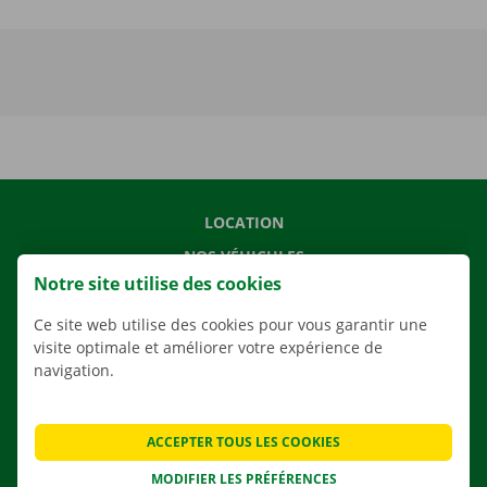
LOCATION
NOS VÉHICULES
Notre site utilise des cookies
NOS SERVICES
AGENCES
Ce site web utilise des cookies pour vous garantir une
visite optimale et améliorer votre expérience de
APPLI
navigation.
SOLUTIONS DE DÉMÉNAGEMENT
ACCEPTER TOUS LES COOKIES
MODIFIER LES PRÉFÉRENCES