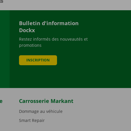
Bulletin d'information
Dockx
Restez informés des nouveautés et
promotions
be
INSCRIPTION
e
Carrosserie Markant
Dommage au véhicule
Smart Repair