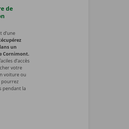
re de
on
t d’une
Récupérez
 dans un
de Cornimont.
faciles d’accès
cher votre
en voiture ou
s pourrez
 pendant la