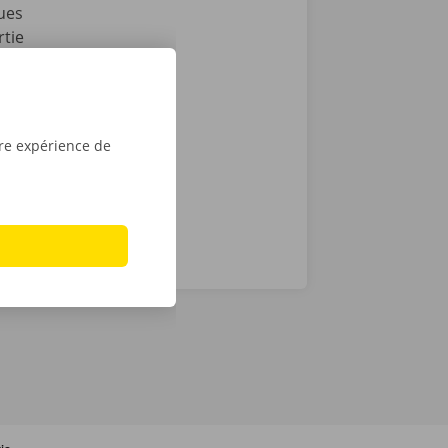
ues
rtie
ssistance et
cas de
ocation en
tre expérience de