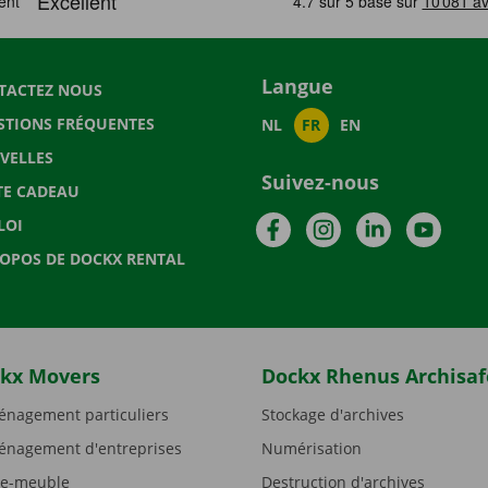
Langue
TACTEZ NOUS
STIONS FRÉQUENTES
NL
FR
EN
VELLES
Suivez-nous
TE CADEAU
Facebook
Instagram
LinkedIn
YouTu
LOI
ROPOS DE DOCKX RENTAL
kx Movers
Dockx Rhenus Archisaf
nagement particuliers
Stockage d'archives
nagement d'entreprises
Numérisation
e-meuble
Destruction d'archives