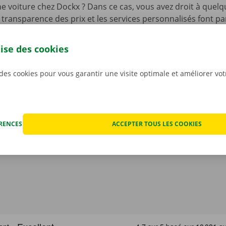
e voiture chez Dockx ? Dans ce cas, vous avez droit à quelq
 transparence des prix et les services personnalisés font pa
 notre ADN, mais vous bénéficiez également d’un service d’a
disponible 24 h/24 et 7 j/7 dans l’ensemble de l’Europe en 
lise des cookies
hnique.
Ainsi, vous pouvez profiter de votre voiture de l
llité d’esprit.
 des cookies pour vous garantir une visite optimale et améliorer vo
ÉRENCES
ACCEPTER TOUS LES COOKIES