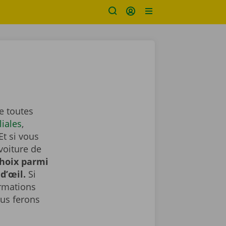
e toutes
liales
,
Et si vous
voiture de
choix parmi
d’œil.
Si
ormations
us ferons