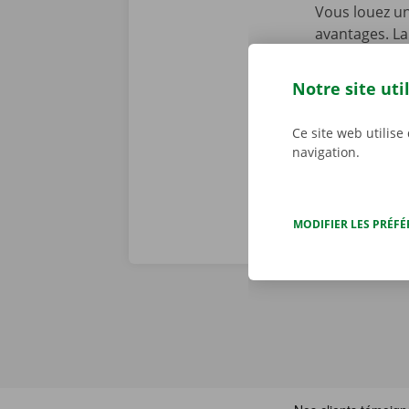
Vous louez un
avantages. La
intégrante de
de dépannage 
Notre site uti
problème tec
toute tranqui
Ce site web utilise
navigation.
MODIFIER LES PRÉF