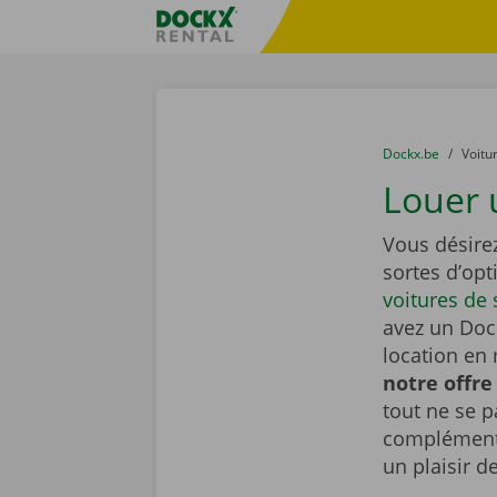
Skip content
Skip language
sitename
You are here:
du
Dockx.be
to
Voitu
Louer 
Vous désire
sortes d’op
voitures de 
avez un Dock
location en 
notre offre
tout ne se 
complémenta
un plaisir d