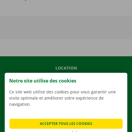
LOCATION
NOS VÉHICULES
Notre site utilise des cookies
NOS SERVICES
Ce site web utilise des cookies pour vous garantir une
AGENCES
visite optimale et améliorer votre expérience de
navigation.
APPLI
SOLUTIONS DE DÉMÉNAGEMENT
ACCEPTER TOUS LES COOKIES