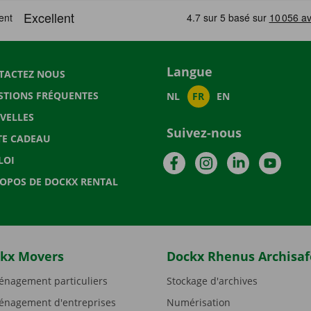
Langue
TACTEZ NOUS
STIONS FRÉQUENTES
NL
FR
EN
VELLES
Suivez-nous
TE CADEAU
Facebook
Instagram
LinkedIn
YouTu
LOI
ROPOS DE DOCKX RENTAL
kx Movers
Dockx Rhenus Archisaf
nagement particuliers
Stockage d'archives
nagement d'entreprises
Numérisation