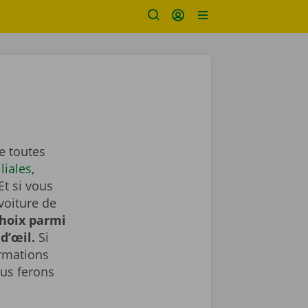
e toutes
liales
,
Et si vous
voiture de
choix parmi
d’œil.
Si
ormations
us ferons