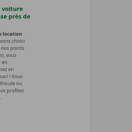
 voiture
sse près de
e location
vons choisi
e nos points
si, vous
r en
enez en
ouci ! Vous
éhicule ou
us profitez
.