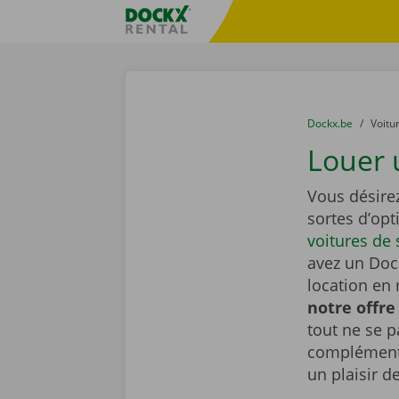
Skip content
Skip language
sitename
You are here:
du
Dockx.be
to
Voitu
Louer 
Vous désire
sortes d’op
voitures de 
avez un Dock
location en 
notre offre
tout ne se 
complémenta
un plaisir d