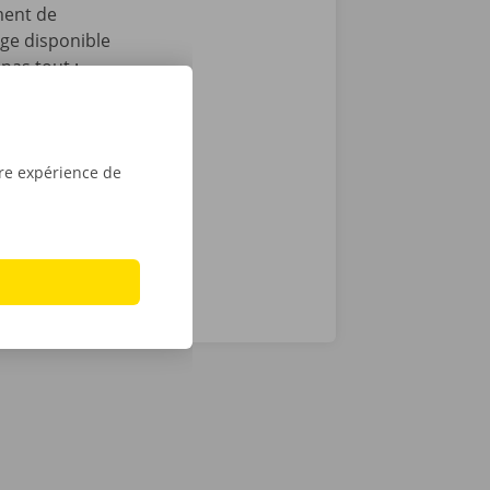
ment de
age disponible
pas tout :
 après le
t que vous
sé sont de
tre expérience de