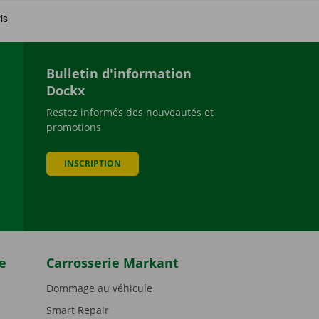
Bulletin d'information
Dockx
Restez informés des nouveautés et
promotions
be
INSCRIPTION
e
Carrosserie Markant
Dommage au véhicule
Smart Repair