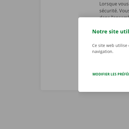
Lorsque vous 
sécurité. Vou
dans l’ensemb
chez Dockx, v
Notre site uti
début de la l
preniez le vol
véritables pr
Ce site web utilise
navigation.
MODIFIER LES PRÉF