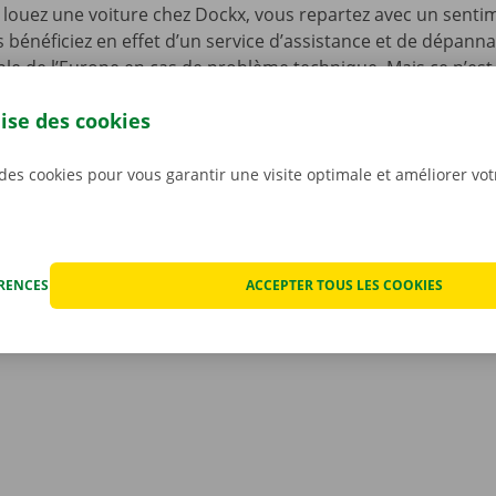
louez une voiture chez Dockx, vous repartez avec un senti
s bénéficiez en effet d’un service d’assistance et de dépann
le de l’Europe en cas de problème technique. Mais ce n’est 
ous n’avez pas à vous inquiéter des éventuels frais imprévus
lise des cookies
ocation. Nous constatons l’état de la voiture ensemble avan
ant.
Pour nous, la transparence et un service personnali
iorités.
 des cookies pour vous garantir une visite optimale et améliorer vo
ÉRENCES
ACCEPTER TOUS LES COOKIES