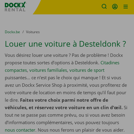
sitename
Skip content
Skip language
You are here:
du
Dockx.be
to
Voitures
Louer une voiture à Desteldonk ?
Vous désirez louer une voiture ? Pas de problème ! Dockx
propose toutes sortes d’options à Desteldonk.
Citadines
compactes
,
voitures familiales
,
voitures de sport
puissantes… ce n’est pas le choix qui manque ! Et si vous
avez un Dockx Service Shop à proximité, vous profiterez de
votre voiture de location en moins de temps qu’il faut pour
le dire.
Faites votre choix parmi notre offre de
véhicules, et réservez votre voiture en un clin d’œil.
Si
tout ne se passe pas comme prévu, ou si vous avez besoin
d’informations complémentaires, vous pouvez toujours
nous contacter
. Nous nous ferons un plaisir de vous aider.