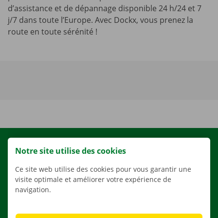
d’assistance et de dépannage disponible 24 h/24 et 7
j/7 dans toute l’Europe. Avec Dockx, vous prenez la
route en toute sérénité !
LOCATION
Notre site utilise des cookies
NOS VÉHICULES
Ce site web utilise des cookies pour vous garantir une
NOS SERVICES
visite optimale et améliorer votre expérience de
navigation.
AGENCES
APPLI