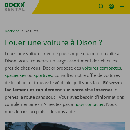
sitename
Skip content
Skip language
You are here:
du
Dockx.be
to
Voitures
Louer une voiture à Dison ?
Louer une voiture : rien de plus simple quand on habite à
Dison. Vous trouverez un large assortiment de véhicules
près de chez vous. Dockx propose des
voitures compactes
,
spacieuses
ou
sportives
. Consultez notre offre de voitures
de location, et trouvez le véhicule qu’il vous faut.
Réservez
facilement et rapidement sur notre site internet
, et
prenez la route sans souci. Vous avez besoin d’informations
complémentaires ? N’hésitez pas à
nous contacter
. Nous
nous ferons un plaisir de vous aider.