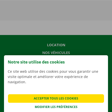
LOCATION
NOS VÉHICULES
NOS SERVICES
Notre site utilise des cookies
AGENCES
Ce site web utilise des cookies pour vous garantir une
APPLI
visite optimale et améliorer votre expérience de
navigation.
SOLUTIONS DE DÉMÉNAGEMENT
ACCEPTER TOUS LES COOKIES
MODIFIER LES PRÉFÉRENCES
CONTACTEZ NOUS