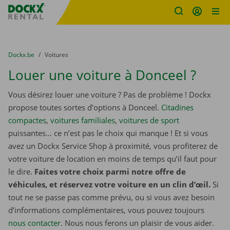
sitename
Skip content
Skip language
You are here:
du
Dockx.be
to
Voitures
Louer une voiture à Donceel ?
Vous désirez louer une voiture ? Pas de problème ! Dockx
propose toutes sortes d’options à Donceel.
Citadines
compactes
,
voitures familiales
,
voitures de sport
puissantes… ce n’est pas le choix qui manque ! Et si vous
avez un Dockx Service Shop à proximité, vous profiterez de
votre voiture de location en moins de temps qu’il faut pour
le dire.
Faites votre choix parmi notre offre de
véhicules, et réservez votre voiture en un clin d’œil.
Si
tout ne se passe pas comme prévu, ou si vous avez besoin
d’informations complémentaires, vous pouvez toujours
nous contacter
. Nous nous ferons un plaisir de vous aider.