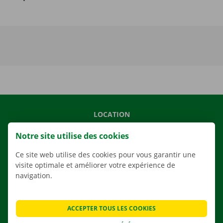
LOCATION
NOS VÉHICULES
Notre site utilise des cookies
NOS SERVICES
Ce site web utilise des cookies pour vous garantir une
AGENCES
visite optimale et améliorer votre expérience de
navigation.
APPLI
SOLUTIONS DE DÉMÉNAGEMENT
ACCEPTER TOUS LES COOKIES