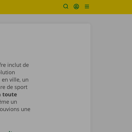
re inclut de
lution
en ville, un
ure de sport
n toute
même un
rouvions une