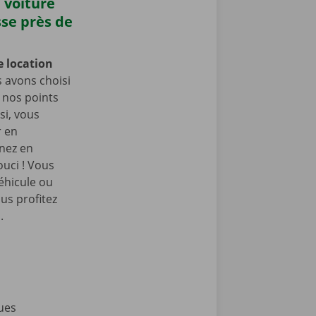
 voiture
sse près de
e location
 avons choisi
e nos points
si, vous
r en
enez en
ouci ! Vous
éhicule ou
us profitez
.
ues