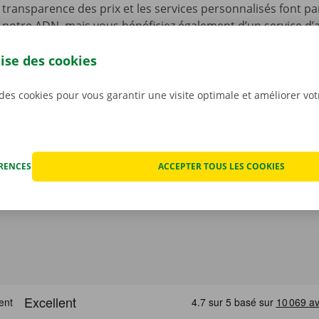
 transparence des prix et les services personnalisés font pa
 notre ADN, mais vous bénéficiez également d’un service d’a
disponible 24 h/24 et 7 j/7 dans l’ensemble de l’Europe en 
lise des cookies
hnique.
Ainsi, vous pouvez profiter de votre voiture de l
llité d’esprit.
 des cookies pour vous garantir une visite optimale et améliorer vo
ÉRENCES
ACCEPTER TOUS LES COOKIES