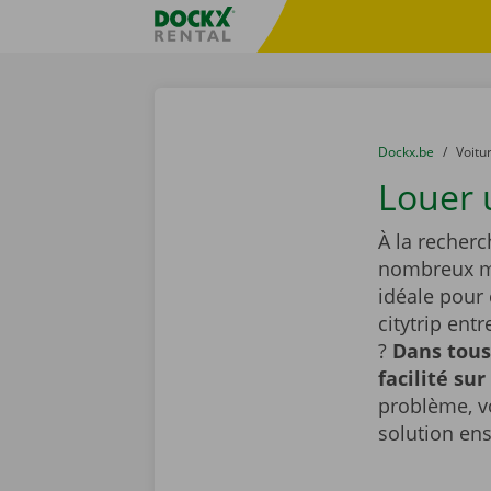
Skip content
Skip language
sitename
You are here:
du
Dockx.be
to
Voitu
Louer 
À la recherc
nombreux mo
idéale pour
citytrip ent
?
Dans tous
facilité sur
problème, v
solution en