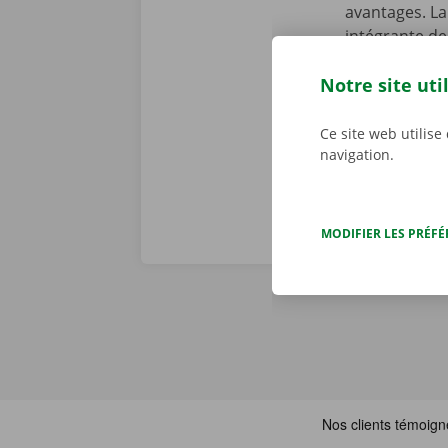
avantages. La
intégrante de
de dépannage 
Notre site uti
problème tec
toute tranqui
Ce site web utilise
navigation.
MODIFIER LES PRÉF