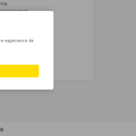
rtie
ssistance et
cas de
ocation en
tre expérience de