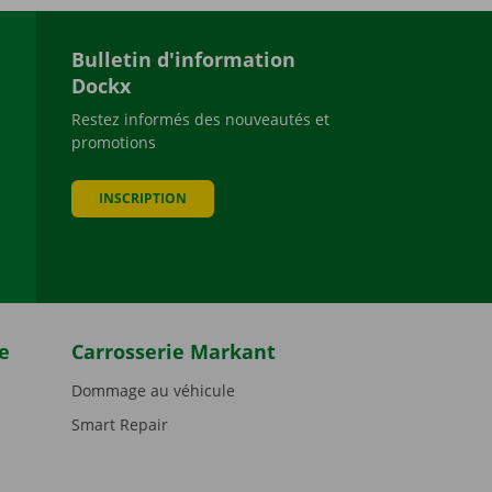
Bulletin d'information
Dockx
Restez informés des nouveautés et
promotions
be
INSCRIPTION
e
Carrosserie Markant
Dommage au véhicule
Smart Repair