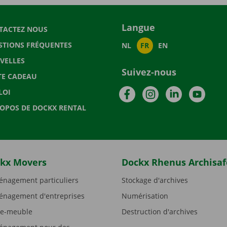
Langue
TACTEZ NOUS
STIONS FRÉQUENTES
NL
FR
EN
VELLES
Suivez-nous
TE CADEAU
Facebook
Instagram
LinkedIn
YouTu
LOI
ROPOS DE DOCKX RENTAL
kx Movers
Dockx Rhenus Archisaf
nagement particuliers
Stockage d'archives
nagement d'entreprises
Numérisation
e-meuble
Destruction d'archives