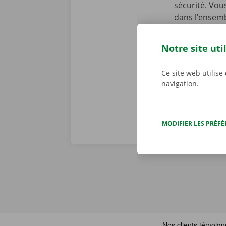
sécurité. Vou
dans l’ensemb
chez Dockx, v
début de la l
Notre site uti
preniez le vol
véritables pr
Ce site web utilise
navigation.
MODIFIER LES PRÉF