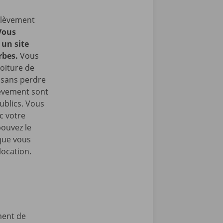
nlèvement
Vous
un site
rbes.
Vous
oiture de
t sans perdre
lèvement sont
ublics. Vous
c votre
pouvez le
que vous
location.
ment de