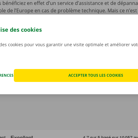
s bénéficiez en effet d’un service d’assistance et de dépann
le de l’Europe en cas de problème technique. Mais ce n’est 
ous n’avez pas à vous inquiéter des éventuels frais imprévus
ocation. Nous constatons l’état de la voiture ensemble avan
lise des cookies
ant.
Pour nous, la transparence et un service personnali
iorités.
 des cookies pour vous garantir une visite optimale et améliorer vo
ÉRENCES
ACCEPTER TOUS LES COOKIES