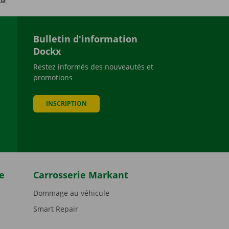
Bulletin d'information
Dockx
Restez informés des nouveautés et
promotions
be
INSCRIPTION
e
Carrosserie Markant
Dommage au véhicule
Smart Repair