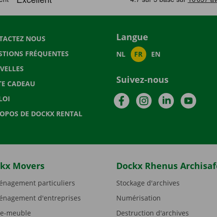
Langue
TACTEZ NOUS
STIONS FRÉQUENTES
NL
FR
EN
VELLES
Suivez-nous
TE CADEAU
Facebook
Instagram
LinkedIn
YouTu
LOI
ROPOS DE DOCKX RENTAL
kx Movers
Dockx Rhenus Archisaf
nagement particuliers
Stockage d'archives
nagement d'entreprises
Numérisation
e-meuble
Destruction d'archives