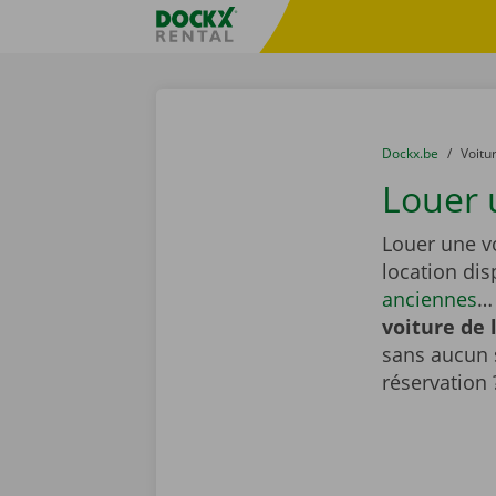
Skip content
Skip language
sitename
You are here:
du
Dockx.be
to
Voitu
Louer 
Louer une v
location di
anciennes
… 
voiture de 
sans aucun 
réservation 