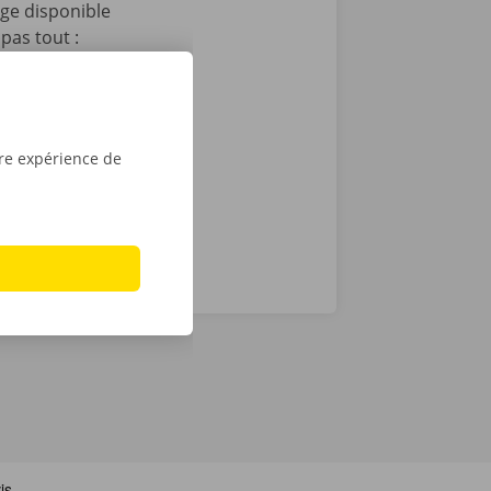
age disponible
pas tout :
 après le
t que vous
sé sont de
tre expérience de