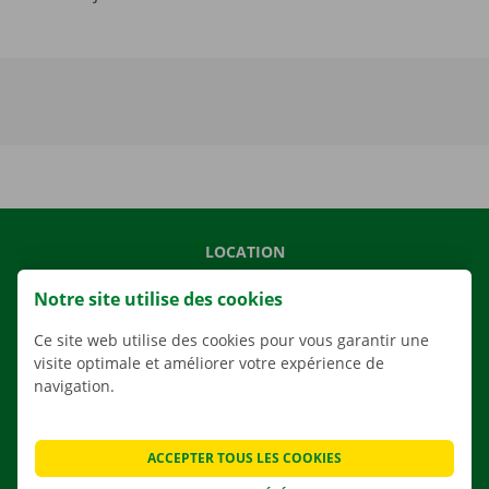
LOCATION
NOS VÉHICULES
Notre site utilise des cookies
NOS SERVICES
Ce site web utilise des cookies pour vous garantir une
AGENCES
visite optimale et améliorer votre expérience de
navigation.
APPLI
SOLUTIONS DE DÉMÉNAGEMENT
ACCEPTER TOUS LES COOKIES