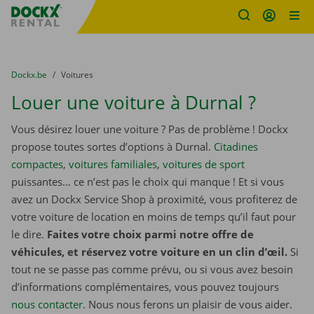
sitename
Skip content
Skip language
You are here:
du
Dockx.be
to
Voitures
Louer une voiture à Durnal ?
Vous désirez louer une voiture ? Pas de problème ! Dockx
propose toutes sortes d’options à Durnal.
Citadines
compactes
,
voitures familiales
,
voitures de sport
puissantes… ce n’est pas le choix qui manque ! Et si vous
avez un Dockx Service Shop à proximité, vous profiterez de
votre voiture de location en moins de temps qu’il faut pour
le dire.
Faites votre choix parmi notre offre de
véhicules, et réservez votre voiture en un clin d’œil.
Si
tout ne se passe pas comme prévu, ou si vous avez besoin
d’informations complémentaires, vous pouvez toujours
nous contacter
. Nous nous ferons un plaisir de vous aider.