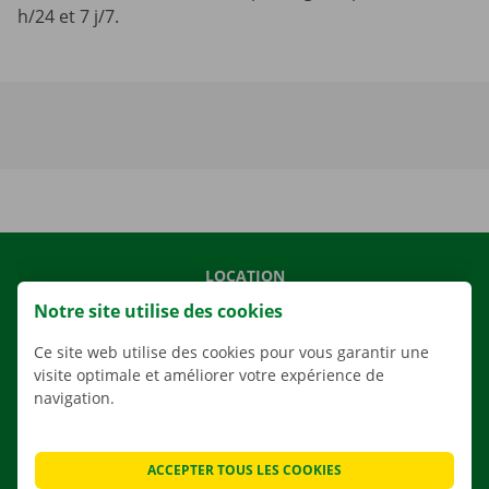
h/24 et 7 j/7.
LOCATION
Notre site utilise des cookies
NOS VÉHICULES
NOS SERVICES
Ce site web utilise des cookies pour vous garantir une
visite optimale et améliorer votre expérience de
AGENCES
navigation.
APPLI
SOLUTIONS DE DÉMÉNAGEMENT
ACCEPTER TOUS LES COOKIES