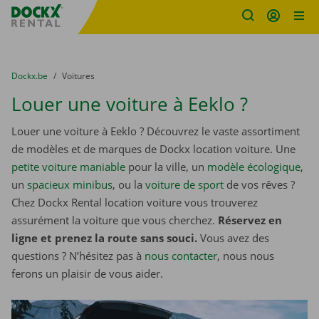
sitename
Skip content
Skip language
You are here:
du
Dockx.be
to
Voitures
Louer une voiture à Eeklo ?
Louer une voiture à Eeklo ? Découvrez le vaste assortiment
de modèles et de marques de Dockx location voiture. Une
petite voiture maniable
pour la ville, un
modèle écologique
,
un
spacieux minibus
, ou la
voiture de sport
de vos rêves ?
Chez Dockx Rental location voiture vous trouverez
assurément la voiture que vous cherchez.
Réservez en
ligne et prenez la route sans souci.
Vous avez des
questions ? N’hésitez pas à
nous contacter
, nous nous
ferons un plaisir de vous aider.