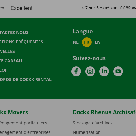
Langue
TACTEZ NOUS
STIONS FRÉQUENTES
NL
FR
EN
VELLES
Suivez-nous
TE CADEAU
Facebook
Instagram
LinkedIn
YouTu
LOI
ROPOS DE DOCKX RENTAL
kx Movers
Dockx Rhenus Archisaf
nagement particuliers
Stockage d'archives
nagement d'entreprises
Numérisation