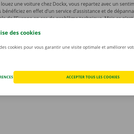
louez une voiture chez Dockx, vous repartez avec un senti
s bénéficiez en effet d’un service d’assistance et de dépann
le de l’Europe en cas de problème technique. Mais ce n’est 
ous n’avez pas à vous inquiéter des éventuels frais imprévus
lise des cookies
ocation. Nous constatons l’état de la voiture ensemble avan
ant.
Pour nous, la transparence et un service personnali
iorités.
 des cookies pour vous garantir une visite optimale et améliorer vo
ÉRENCES
ACCEPTER TOUS LES COOKIES