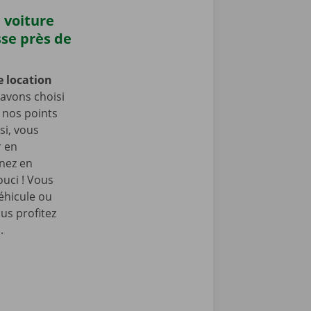
 voiture
sse près de
e location
avons choisi
e nos points
si, vous
r en
enez en
ouci ! Vous
éhicule ou
us profitez
.