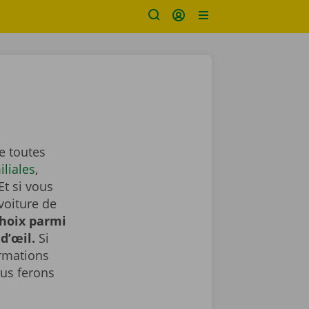
e toutes
iliales
,
Et si vous
voiture de
choix parmi
d’œil.
Si
ormations
us ferons