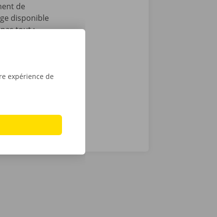
ment de
age disponible
pas tout :
 après le
t que vous
sé sont de
tre expérience de