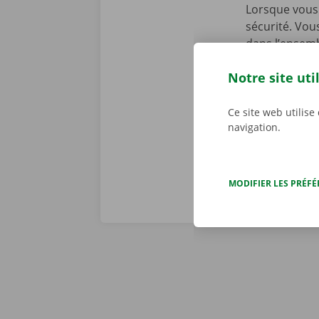
Lorsque vous 
sécurité. Vou
dans l’ensemb
chez Dockx, v
Notre site uti
début de la l
preniez le vol
véritables pr
Ce site web utilise
navigation.
MODIFIER LES PRÉF