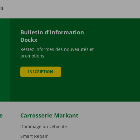
Bulletin d'information
Dockx
Restez informés des nouveautés et
promotions
be
INSCRIPTION
e
Carrosserie Markant
Dommage au véhicule
Smart Repair