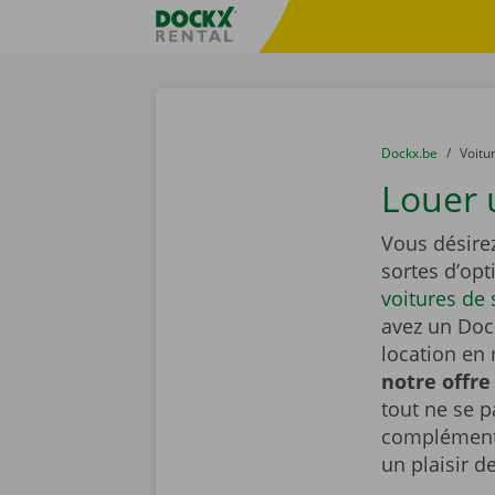
Skip content
Skip language
sitename
You are here:
du
Dockx.be
to
Voitu
Louer 
Vous désire
sortes d’opt
voitures de 
avez un Dock
location en 
notre offre
tout ne se 
complémenta
un plaisir d