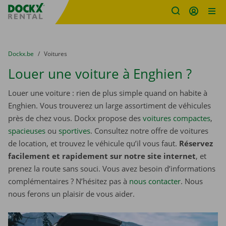
sitename
Skip content
Skip language
You are here:
du
Dockx.be
to
Voitures
Louer une voiture à Enghien ?
Louer une voiture : rien de plus simple quand on habite à
Enghien. Vous trouverez un large assortiment de véhicules
près de chez vous. Dockx propose des
voitures compactes
,
spacieuses
ou
sportives
. Consultez notre offre de voitures
de location, et trouvez le véhicule qu’il vous faut.
Réservez
facilement et rapidement sur notre site internet
, et
prenez la route sans souci. Vous avez besoin d’informations
complémentaires ? N’hésitez pas à
nous contacter
. Nous
nous ferons un plaisir de vous aider.