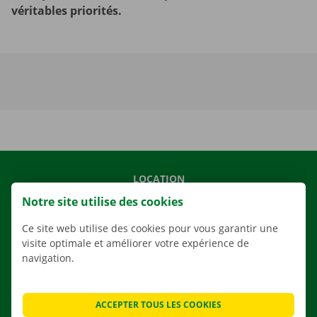
véritables priorités.
LOCATION
Notre site utilise des cookies
NOS VÉHICULES
NOS SERVICES
Ce site web utilise des cookies pour vous garantir une
visite optimale et améliorer votre expérience de
AGENCES
navigation.
APPLI
SOLUTIONS DE DÉMÉNAGEMENT
ACCEPTER TOUS LES COOKIES