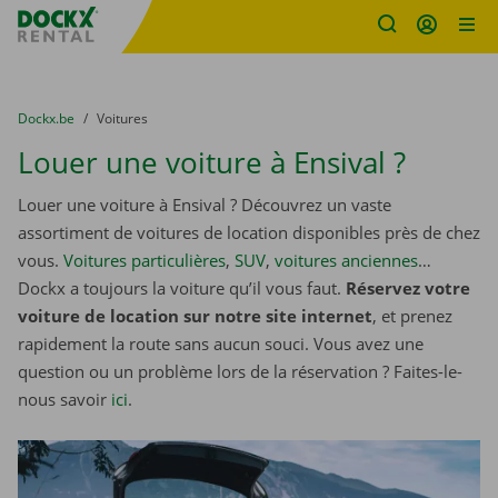
sitename
Skip content
Skip language
You are here:
du
Dockx.be
to
Voitures
Louer une voiture à Ensival ?
Louer une voiture à Ensival ? Découvrez un vaste
assortiment de voitures de location disponibles près de chez
vous.
Voitures particulières
,
SUV
,
voitures anciennes
…
Dockx a toujours la voiture qu’il vous faut.
Réservez votre
voiture de location sur notre site internet
, et prenez
rapidement la route sans aucun souci. Vous avez une
question ou un problème lors de la réservation ? Faites-le-
nous savoir
ici
.