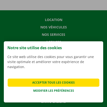
LOCATION
NOS VÉHICULES
NOS SERVICES
AGENCES
Notre site utilise des cookies
APPLI
Ce site web utilise des cookies pour vous garantir une
SOLUTIONS DE DÉMÉNAGEMENT
visite optimale et améliorer votre expérience de
navigation.
CONTACTEZ NOUS
ACCEPTER TOUS LES COOKIES
QUESTIONS FRÉQUENTES
MODIFIER LES PRÉFÉRENCES
NOUVELLES
CARTE CADEAU